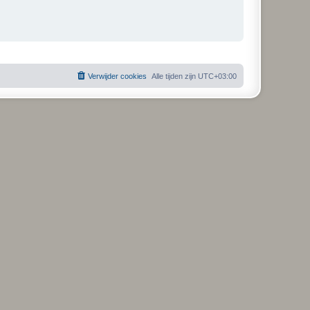
c
h
t
Verwijder cookies
Alle tijden zijn
UTC+03:00