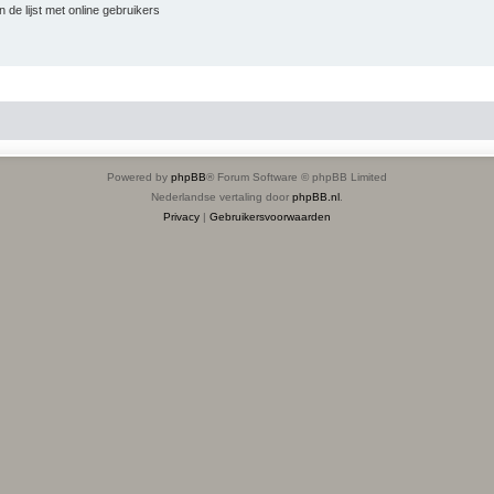
 de lijst met online gebruikers
Powered by
phpBB
® Forum Software © phpBB Limited
Nederlandse vertaling door
phpBB.nl
.
Privacy
|
Gebruikersvoorwaarden