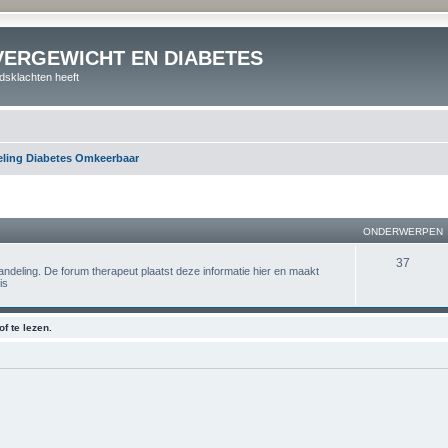
VERGEWICHT EN DIABETES
dsklachten heeft
ling Diabetes Omkeerbaar
ONDERWERPEN
37
andeling. De forum therapeut plaatst deze informatie hier en maakt
is
f te lezen.