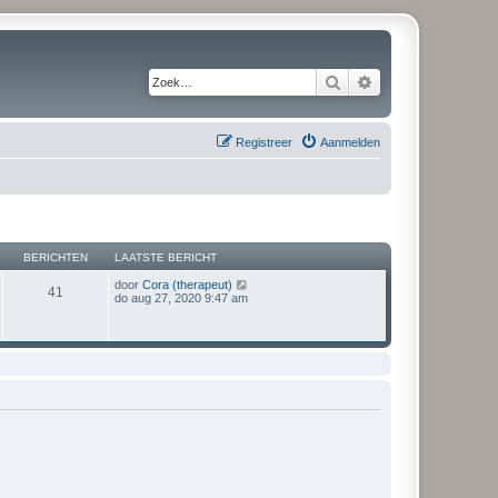
Zoek
Uitgebreid zoeken
Registreer
Aanmelden
BERICHTEN
LAATSTE BERICHT
B
door
Cora (therapeut)
41
e
do aug 27, 2020 9:47 am
k
i
j
k
l
a
a
t
s
t
e
b
e
r
i