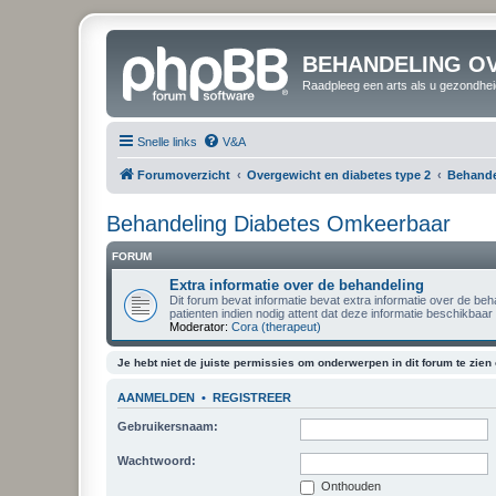
BEHANDELING O
Raadpleeg een arts als u gezondhei
Snelle links
V&A
Forumoverzicht
Overgewicht en diabetes type 2
Behande
Behandeling Diabetes Omkeerbaar
FORUM
Extra informatie over de behandeling
Dit forum bevat informatie bevat extra informatie over de beh
patienten indien nodig attent dat deze informatie beschikbaar 
Moderator:
Cora (therapeut)
Je hebt niet de juiste permissies om onderwerpen in dit forum te zien o
AANMELDEN
•
REGISTREER
Gebruikersnaam:
Wachtwoord:
Onthouden