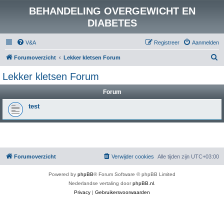
BEHANDELING OVERGEWICHT EN
DIABETES
V&A
Registreer
Aanmelden
Z
Forumoverzicht
Lekker kletsen Forum
o
Lekker kletsen Forum
e
Forum
k
test
Forumoverzicht
Verwijder cookies
Alle tijden zijn
UTC+03:00
Powered by
phpBB
® Forum Software © phpBB Limited
Nederlandse vertaling door
phpBB.nl
.
Privacy
|
Gebruikersvoorwaarden