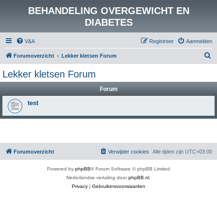
BEHANDELING OVERGEWICHT EN
DIABETES
V&A
Registreer
Aanmelden
Z
Forumoverzicht
Lekker kletsen Forum
o
Lekker kletsen Forum
e
Forum
k
test
Forumoverzicht
Verwijder cookies
Alle tijden zijn
UTC+03:00
Powered by
phpBB
® Forum Software © phpBB Limited
Nederlandse vertaling door
phpBB.nl
.
Privacy
|
Gebruikersvoorwaarden