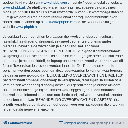
gedownload worden via
www.phpbb.com
en via de Nederlandstalige website
www.phpbb.nl
. De phpBB-software maakt internetgebaseerde discussies
mogelijk. phpBB Limited is niet verantwoordelijk voor wat wordt toegestaan of
juist geweigerd als toelaatbare inhoud en/of gedrag. Meer informatie over
phpBB kun je vinden op
https://www.phpbb.com/
of de Nederlandstalige
website
www.phpbb.nl
.
Je verklaart geen berichten te plaatsen die kwetsend, obsceen, vulgair,
lasterlijk, haatdragend, dreigend, seksueel georiënteerd of enig ander
materiaal bevat die de wetten van je eigen land, het land waar
“BEHANDELING OVERGEWICHT EN DIABETES” is gehost of internationale
wetgeving kunnen schenden. Het plaatsen van dergelijke berichten kan ertoe
leiden dat je met onmiddellijke ingang en permanent wordt verbannen van dit
forum. Tevens kan je provider worden ingelicht. De IP-adressen van alle
berichten worden opgeslagen om deze voorwaarden te kunnen waarborgen.
Je gaat er mee akkoord dat “BEHANDELING OVERGEWICHT EN DIABETES”
het recht heeft om ieder onderwerp te verwijderen, te wijzigen, te sluiten of te
verplaatsen wanneer zij dit nodig achten. Als gebruiker ga je ermee akkoord,
dat de informatie die je bij ons invoert wordt opgeslagen in een database.
Hoewel deze informatie niet aan een derde partij zal worden verstrekt zónder
je toestemming, kan “BEHANDELING OVERGEWICHT EN DIABETES” nóch
phpBB verantwoordelijk worden gehouden voor een hackpoging die ertoe kan
leiden dat de gegevens vrijkomen.
Forumoverzicht
Verwijder cookies
Alle tijden zijn
UTC+03:00