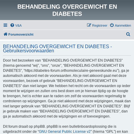
BEHANDELING OVERGEWICHT EN
DIABETES
V&A
Registreer
Aanmelden
Z
Forumoverzicht
o
BEHANDELING OVERGEWICHT EN DIABETES -
e
Gebruikersvoorwaarden
k
Door het bezoeken van “BEHANDELING OVERGEWICHT EN DIABETES”
(hierna genoemd “wij”, “ons”, “onze”, “BEHANDELING OVERGEWICHT EN
DIABETES”, “https://diabetes-forum.orthomoleculaire-geneeskunde.eu”), ga je
automatisch akkoord met de voorwaarden. Als je niet akkoord gaat met deze
voorwaarden, bezoek of gebruik “BEHANDELING OVERGEWICHT EN
DIABETES” dan niet langer. We hebben het recht om de voorwaarden op ieder
moment te wijzigen en zullen ons best doen om je hiervan tijdig op de hoogte
te brengen, het is echter aan te raden om zelf de voorwaarden regelmatig te
controleren op wijzigingen. Ga je niet akkoord met deze wijzigingen, maak dan
niet langer gebruik van “BEHANDELING OVERGEWICHT EN DIABETES”. Blijf
je gebruik maken van “BEHANDELING OVERGEWICHT EN DIABETES”, dan
ga je automatisch akkoord met de wijzigingen en of toevoegingen.
Dit forum draait op phpBB. phpBB is een bulletinboardoplossing die is
uitgebracht onder de “
GNU General Public License v2
” (hierna “GPL”) en kan