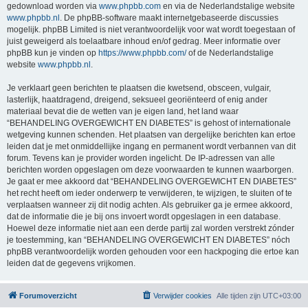
gedownload worden via
www.phpbb.com
en via de Nederlandstalige website
www.phpbb.nl
. De phpBB-software maakt internetgebaseerde discussies
mogelijk. phpBB Limited is niet verantwoordelijk voor wat wordt toegestaan of
juist geweigerd als toelaatbare inhoud en/of gedrag. Meer informatie over
phpBB kun je vinden op
https://www.phpbb.com/
of de Nederlandstalige
website
www.phpbb.nl
.
Je verklaart geen berichten te plaatsen die kwetsend, obsceen, vulgair,
lasterlijk, haatdragend, dreigend, seksueel georiënteerd of enig ander
materiaal bevat die de wetten van je eigen land, het land waar
“BEHANDELING OVERGEWICHT EN DIABETES” is gehost of internationale
wetgeving kunnen schenden. Het plaatsen van dergelijke berichten kan ertoe
leiden dat je met onmiddellijke ingang en permanent wordt verbannen van dit
forum. Tevens kan je provider worden ingelicht. De IP-adressen van alle
berichten worden opgeslagen om deze voorwaarden te kunnen waarborgen.
Je gaat er mee akkoord dat “BEHANDELING OVERGEWICHT EN DIABETES”
het recht heeft om ieder onderwerp te verwijderen, te wijzigen, te sluiten of te
verplaatsen wanneer zij dit nodig achten. Als gebruiker ga je ermee akkoord,
dat de informatie die je bij ons invoert wordt opgeslagen in een database.
Hoewel deze informatie niet aan een derde partij zal worden verstrekt zónder
je toestemming, kan “BEHANDELING OVERGEWICHT EN DIABETES” nóch
phpBB verantwoordelijk worden gehouden voor een hackpoging die ertoe kan
leiden dat de gegevens vrijkomen.
Forumoverzicht
Verwijder cookies
Alle tijden zijn
UTC+03:00