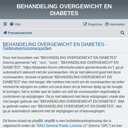
BEHANDELING OVERGEWICHT EN
DIABETES
V&A
Registreer
Aanmelden
Z
Forumoverzicht
o
BEHANDELING OVERGEWICHT EN DIABETES -
e
Gebruikersvoorwaarden
k
Door het bezoeken van “BEHANDELING OVERGEWICHT EN DIABETES”
(hierna genoemd “wij”, “ons”, “onze”, “BEHANDELING OVERGEWICHT EN
DIABETES”, “https://diabetes-forum.orthomoleculaire-geneeskunde.eu”), ga je
automatisch akkoord met de voorwaarden. Als je niet akkoord gaat met deze
voorwaarden, bezoek of gebruik “BEHANDELING OVERGEWICHT EN
DIABETES” dan niet langer. We hebben het recht om de voorwaarden op ieder
moment te wijzigen en zullen ons best doen om je hiervan tijdig op de hoogte
te brengen, het is echter aan te raden om zelf de voorwaarden regelmatig te
controleren op wijzigingen. Ga je niet akkoord met deze wijzigingen, maak dan
niet langer gebruik van “BEHANDELING OVERGEWICHT EN DIABETES”. Blijf
je gebruik maken van “BEHANDELING OVERGEWICHT EN DIABETES”, dan
ga je automatisch akkoord met de wijzigingen en of toevoegingen.
Dit forum draait op phpBB. phpBB is een bulletinboardoplossing die is
uitgebracht onder de “
GNU General Public License v2
” (hierna “GPL”) en kan