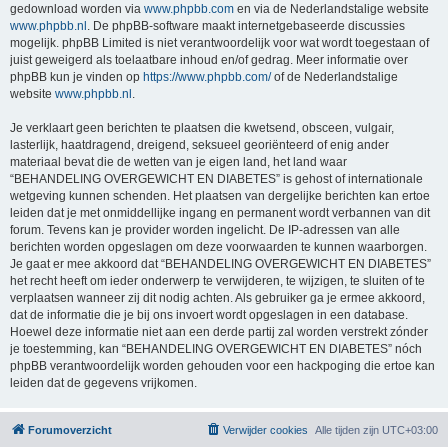
gedownload worden via
www.phpbb.com
en via de Nederlandstalige website
www.phpbb.nl
. De phpBB-software maakt internetgebaseerde discussies
mogelijk. phpBB Limited is niet verantwoordelijk voor wat wordt toegestaan of
juist geweigerd als toelaatbare inhoud en/of gedrag. Meer informatie over
phpBB kun je vinden op
https://www.phpbb.com/
of de Nederlandstalige
website
www.phpbb.nl
.
Je verklaart geen berichten te plaatsen die kwetsend, obsceen, vulgair,
lasterlijk, haatdragend, dreigend, seksueel georiënteerd of enig ander
materiaal bevat die de wetten van je eigen land, het land waar
“BEHANDELING OVERGEWICHT EN DIABETES” is gehost of internationale
wetgeving kunnen schenden. Het plaatsen van dergelijke berichten kan ertoe
leiden dat je met onmiddellijke ingang en permanent wordt verbannen van dit
forum. Tevens kan je provider worden ingelicht. De IP-adressen van alle
berichten worden opgeslagen om deze voorwaarden te kunnen waarborgen.
Je gaat er mee akkoord dat “BEHANDELING OVERGEWICHT EN DIABETES”
het recht heeft om ieder onderwerp te verwijderen, te wijzigen, te sluiten of te
verplaatsen wanneer zij dit nodig achten. Als gebruiker ga je ermee akkoord,
dat de informatie die je bij ons invoert wordt opgeslagen in een database.
Hoewel deze informatie niet aan een derde partij zal worden verstrekt zónder
je toestemming, kan “BEHANDELING OVERGEWICHT EN DIABETES” nóch
phpBB verantwoordelijk worden gehouden voor een hackpoging die ertoe kan
leiden dat de gegevens vrijkomen.
Forumoverzicht
Verwijder cookies
Alle tijden zijn
UTC+03:00