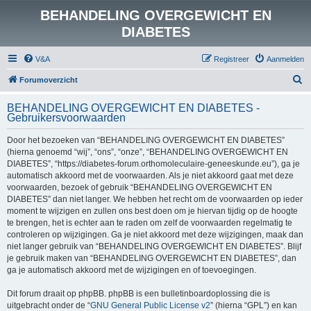
BEHANDELING OVERGEWICHT EN
DIABETES
V&A
Registreer
Aanmelden
Z
Forumoverzicht
o
BEHANDELING OVERGEWICHT EN DIABETES -
e
Gebruikersvoorwaarden
k
Door het bezoeken van “BEHANDELING OVERGEWICHT EN DIABETES”
(hierna genoemd “wij”, “ons”, “onze”, “BEHANDELING OVERGEWICHT EN
DIABETES”, “https://diabetes-forum.orthomoleculaire-geneeskunde.eu”), ga je
automatisch akkoord met de voorwaarden. Als je niet akkoord gaat met deze
voorwaarden, bezoek of gebruik “BEHANDELING OVERGEWICHT EN
DIABETES” dan niet langer. We hebben het recht om de voorwaarden op ieder
moment te wijzigen en zullen ons best doen om je hiervan tijdig op de hoogte
te brengen, het is echter aan te raden om zelf de voorwaarden regelmatig te
controleren op wijzigingen. Ga je niet akkoord met deze wijzigingen, maak dan
niet langer gebruik van “BEHANDELING OVERGEWICHT EN DIABETES”. Blijf
je gebruik maken van “BEHANDELING OVERGEWICHT EN DIABETES”, dan
ga je automatisch akkoord met de wijzigingen en of toevoegingen.
Dit forum draait op phpBB. phpBB is een bulletinboardoplossing die is
uitgebracht onder de “
GNU General Public License v2
” (hierna “GPL”) en kan