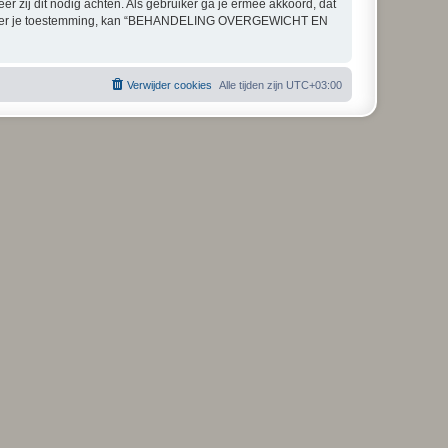
zij dit nodig achten. Als gebruiker ga je ermee akkoord, dat
ekt zónder je toestemming, kan “BEHANDELING OVERGEWICHT EN
Verwijder cookies
Alle tijden zijn
UTC+03:00