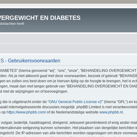
VERGEWICHT EN DIABETES
dsklachten heeft
 Gebruikersvoorwaarden
TES” (hierna genoemd “wij”, “ons”, “onze”, “BEHANDELING OVERGEWICHT EN D
arden. Als je niet akkoord gaat met deze voorwaarden, bezoek of gebruik “BE
n en zullen ons best doen om je hiervan tijdig op de hoogte te brengen, het is ec
ijzigingen, maak dan niet langer gebruik van “BEHANDELING OVERGEWICHT EN DIA
met de wijzigingen en of toevoegingen.
 die is uitgebracht onder de “
GNU General Public License v2
” (hierna “GPL”) en
akt internetgebaseerde discussies mogelijk. phpBB Limited is niet verantwoordelij
n op
https://www.phpbb.com/
of de Nederlandstalige website
www.phpbb.nl
.
vulgair, lasterlijk, haatdragend, dreigend, seksueel georiënteerd of enig ander mat
tionale wetgeving kunnen schenden. Het plaatsen van dergelijke berichten kan
n ingelicht. De IP-adressen van alle berichten worden opgeslagen om deze voorwa