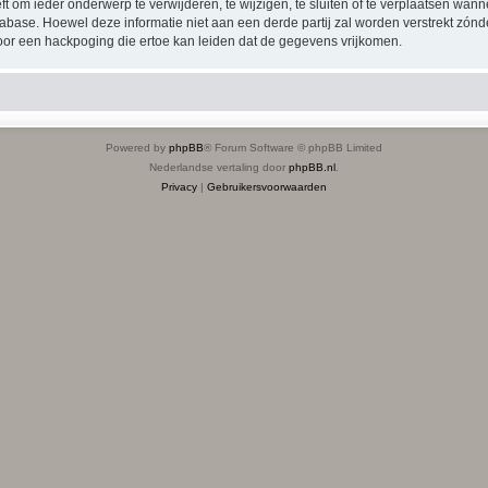
er onderwerp te verwijderen, te wijzigen, te sluiten of te verplaatsen wanneer 
n database. Hoewel deze informatie niet aan een derde partij zal worden verstr
 een hackpoging die ertoe kan leiden dat de gegevens vrijkomen.
Powered by
phpBB
® Forum Software © phpBB Limited
Nederlandse vertaling door
phpBB.nl
.
Privacy
|
Gebruikersvoorwaarden