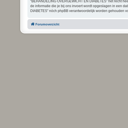
“BEHANDELING OVERGEWICHT EN DIABETES” het recht heeft om ied
de informatie die je bij ons invoert wordt opgeslagen in ee
DIABETES” nóch phpBB verantwoordelijk worden gehouden voor
Forumoverzicht