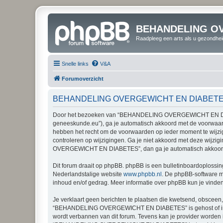
BEHANDELING O
Raadpleeg een arts als u gezondhei
Snelle links
V&A
Forumoverzicht
BEHANDELING OVERGEWICHT EN DIABETES -
Door het bezoeken van “BEHANDELING OVERGEWICHT EN DIABE
geneeskunde.eu”), ga je automatisch akkoord met de voorwa
hebben het recht om de voorwaarden op ieder moment te wijzige
controleren op wijzigingen. Ga je niet akkoord met deze w
OVERGEWICHT EN DIABETES”, dan ga je automatisch akkoord 
Dit forum draait op phpBB. phpBB is een bulletinboardoplossing
Nederlandstalige website
www.phpbb.nl
. De phpBB-software ma
inhoud en/of gedrag. Meer informatie over phpBB kun je vinde
Je verklaart geen berichten te plaatsen die kwetsend, obsceen, 
“BEHANDELING OVERGEWICHT EN DIABETES” is gehost of interna
wordt verbannen van dit forum. Tevens kan je provider worde