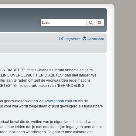
Zoek
Uitgebreid zoeken
Registreer
Aanmelden
IABETES”, “https://diabetes-forum.orthomoleculaire-
HANDELING OVERGEWICHT EN DIABETES” dan niet langer. We
hter aan te raden om zelf de voorwaarden regelmatig te
BETES”. Blijf je gebruik maken van “BEHANDELING
 kan gedownload worden via
www.phpbb.com
en via de
k voor wat wordt toegestaan of juist geweigerd als toelaatbare
eriaal bevat die de wetten van je eigen land, het land waar
 ertoe leiden dat je met onmiddellijke ingang en permanent
arden te kunnen waarborgen. Je gaat er mee akkoord dat