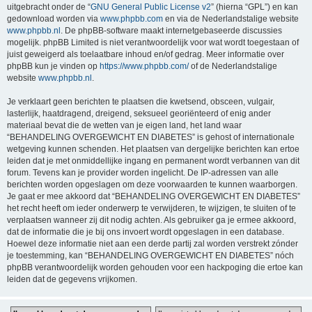
uitgebracht onder de “
GNU General Public License v2
” (hierna “GPL”) en kan
gedownload worden via
www.phpbb.com
en via de Nederlandstalige website
www.phpbb.nl
. De phpBB-software maakt internetgebaseerde discussies
mogelijk. phpBB Limited is niet verantwoordelijk voor wat wordt toegestaan of
juist geweigerd als toelaatbare inhoud en/of gedrag. Meer informatie over
phpBB kun je vinden op
https://www.phpbb.com/
of de Nederlandstalige
website
www.phpbb.nl
.
Je verklaart geen berichten te plaatsen die kwetsend, obsceen, vulgair,
lasterlijk, haatdragend, dreigend, seksueel georiënteerd of enig ander
materiaal bevat die de wetten van je eigen land, het land waar
“BEHANDELING OVERGEWICHT EN DIABETES” is gehost of internationale
wetgeving kunnen schenden. Het plaatsen van dergelijke berichten kan ertoe
leiden dat je met onmiddellijke ingang en permanent wordt verbannen van dit
forum. Tevens kan je provider worden ingelicht. De IP-adressen van alle
berichten worden opgeslagen om deze voorwaarden te kunnen waarborgen.
Je gaat er mee akkoord dat “BEHANDELING OVERGEWICHT EN DIABETES”
het recht heeft om ieder onderwerp te verwijderen, te wijzigen, te sluiten of te
verplaatsen wanneer zij dit nodig achten. Als gebruiker ga je ermee akkoord,
dat de informatie die je bij ons invoert wordt opgeslagen in een database.
Hoewel deze informatie niet aan een derde partij zal worden verstrekt zónder
je toestemming, kan “BEHANDELING OVERGEWICHT EN DIABETES” nóch
phpBB verantwoordelijk worden gehouden voor een hackpoging die ertoe kan
leiden dat de gegevens vrijkomen.