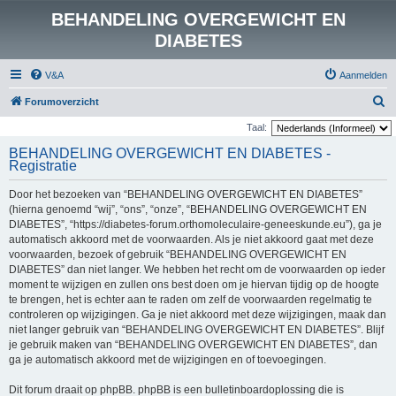
BEHANDELING OVERGEWICHT EN
DIABETES
V&A
Aanmelden
Z
Forumoverzicht
o
Taal:
e
BEHANDELING OVERGEWICHT EN DIABETES -
Registratie
k
Door het bezoeken van “BEHANDELING OVERGEWICHT EN DIABETES”
(hierna genoemd “wij”, “ons”, “onze”, “BEHANDELING OVERGEWICHT EN
DIABETES”, “https://diabetes-forum.orthomoleculaire-geneeskunde.eu”), ga je
automatisch akkoord met de voorwaarden. Als je niet akkoord gaat met deze
voorwaarden, bezoek of gebruik “BEHANDELING OVERGEWICHT EN
DIABETES” dan niet langer. We hebben het recht om de voorwaarden op ieder
moment te wijzigen en zullen ons best doen om je hiervan tijdig op de hoogte
te brengen, het is echter aan te raden om zelf de voorwaarden regelmatig te
controleren op wijzigingen. Ga je niet akkoord met deze wijzigingen, maak dan
niet langer gebruik van “BEHANDELING OVERGEWICHT EN DIABETES”. Blijf
je gebruik maken van “BEHANDELING OVERGEWICHT EN DIABETES”, dan
ga je automatisch akkoord met de wijzigingen en of toevoegingen.
Dit forum draait op phpBB. phpBB is een bulletinboardoplossing die is