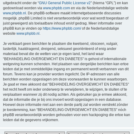
uitgebracht onder de “
GNU General Public License v2
” (hierna “GPL”) en kan
gedownload worden via
www.phpbb.com
en via de Nederlandstalige website
www.phpbb.nl
. De phpBB-software maakt internetgebaseerde discussies
mogelijk. phpBB Limited is niet verantwoordelijk voor wat wordt toegestaan of
juist geweigerd als toelaatbare inhoud en/of gedrag. Meer informatie over
phpBB kun je vinden op
https://www.phpbb.com/
of de Nederlandstalige
website
www.phpbb.nl
.
Je verklaart geen berichten te plaatsen die kwetsend, obsceen, vulgair,
lasterlijk, haatdragend, dreigend, seksueel georiënteerd of enig ander
materiaal bevat die de wetten van je eigen land, het land waar
“BEHANDELING OVERGEWICHT EN DIABETES” is gehost of internationale
wetgeving kunnen schenden. Het plaatsen van dergelijke berichten kan ertoe
leiden dat je met onmiddellijke ingang en permanent wordt verbannen van dit
forum. Tevens kan je provider worden ingelicht. De IP-adressen van alle
berichten worden opgeslagen om deze voorwaarden te kunnen waarborgen.
Je gaat er mee akkoord dat “BEHANDELING OVERGEWICHT EN DIABETES”
het recht heeft om ieder onderwerp te verwijderen, te wijzigen, te sluiten of te
verplaatsen wanneer zij dit nodig achten. Als gebruiker ga je ermee akkoord,
dat de informatie die je bij ons invoert wordt opgeslagen in een database.
Hoewel deze informatie niet aan een derde partij zal worden verstrekt zónder
je toestemming, kan “BEHANDELING OVERGEWICHT EN DIABETES” nóch
phpBB verantwoordelijk worden gehouden voor een hackpoging die ertoe kan
leiden dat de gegevens vrijkomen.