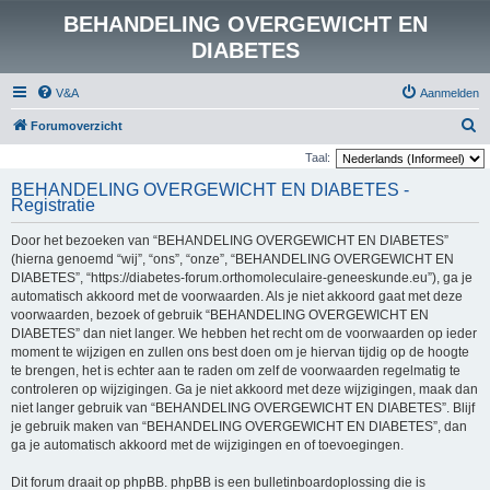
BEHANDELING OVERGEWICHT EN
DIABETES
V&A
Aanmelden
Z
Forumoverzicht
o
Taal:
e
BEHANDELING OVERGEWICHT EN DIABETES -
Registratie
k
Door het bezoeken van “BEHANDELING OVERGEWICHT EN DIABETES”
(hierna genoemd “wij”, “ons”, “onze”, “BEHANDELING OVERGEWICHT EN
DIABETES”, “https://diabetes-forum.orthomoleculaire-geneeskunde.eu”), ga je
automatisch akkoord met de voorwaarden. Als je niet akkoord gaat met deze
voorwaarden, bezoek of gebruik “BEHANDELING OVERGEWICHT EN
DIABETES” dan niet langer. We hebben het recht om de voorwaarden op ieder
moment te wijzigen en zullen ons best doen om je hiervan tijdig op de hoogte
te brengen, het is echter aan te raden om zelf de voorwaarden regelmatig te
controleren op wijzigingen. Ga je niet akkoord met deze wijzigingen, maak dan
niet langer gebruik van “BEHANDELING OVERGEWICHT EN DIABETES”. Blijf
je gebruik maken van “BEHANDELING OVERGEWICHT EN DIABETES”, dan
ga je automatisch akkoord met de wijzigingen en of toevoegingen.
Dit forum draait op phpBB. phpBB is een bulletinboardoplossing die is