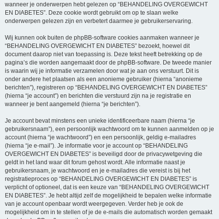
wanneer je onderwerpen hebt gelezen op “BEHANDELING OVERGEWICHT
EN DIABETES”. Deze cookie wordt gebruikt om op te slaan welke
onderwerpen gelezen zijn en verbetert daarmee je gebruikerservaring.
Wij kunnen ook buiten de phpBB-software cookies aanmaken wanneer je
“BEHANDELING OVERGEWICHT EN DIABETES” bezoekt, hoewel dit
document daarop niet van toepassing is. Deze tekst heeft betrekking op de
pagina’s die worden aangemaakt door de phpBB-software. De tweede manier
is waarin wij je informatie verzamelen door wat je aan ons verstuurt. Dit is
onder andere het plaatsen als een anonieme gebruiker (hierna “anonieme
berichten”), registreren op “BEHANDELING OVERGEWICHT EN DIABETES”
(hierna “je account”) en berichten die verstuurd zijn na je registratie en
wanneer je bent aangemeld (hierna “je berichten”).
Je account bevat minstens een unieke identificeerbare naam (hierna “je
gebruikersnaam”), een persoonlijk wachtwoord om te kunnen aanmelden op je
account (hierna “je wachtwoord”) en een persoonlijk, geldig e-mailadres
(hierna “je e-mail”). Je informatie voor je account op “BEHANDELING
OVERGEWICHT EN DIABETES” is beveiligd door de privacywetgeving die
geldt in het land waar dit forum gehost wordt. Alle informatie naast je
gebruikersnaam, je wachtwoord en je e-mailadres die vereist is bij het
registratieproces op “BEHANDELING OVERGEWICHT EN DIABETES” is
verplicht of optioneel, dat is een keuze van “BEHANDELING OVERGEWICHT
EN DIABETES”. Je hebt altijd zelf de mogelijkheid te bepalen welke informatie
van je account openbaar wordt weergegeven. Verder heb je ook de
mogelijkheid om in te stellen of je de e-mails die automatisch worden gemaakt