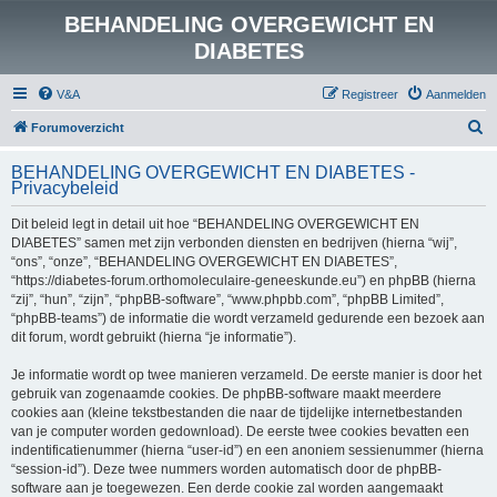
BEHANDELING OVERGEWICHT EN
DIABETES
V&A
Registreer
Aanmelden
Z
Forumoverzicht
o
BEHANDELING OVERGEWICHT EN DIABETES -
e
Privacybeleid
k
Dit beleid legt in detail uit hoe “BEHANDELING OVERGEWICHT EN
DIABETES” samen met zijn verbonden diensten en bedrijven (hierna “wij”,
“ons”, “onze”, “BEHANDELING OVERGEWICHT EN DIABETES”,
“https://diabetes-forum.orthomoleculaire-geneeskunde.eu”) en phpBB (hierna
“zij”, “hun”, “zijn”, “phpBB-software”, “www.phpbb.com”, “phpBB Limited”,
“phpBB-teams”) de informatie die wordt verzameld gedurende een bezoek aan
dit forum, wordt gebruikt (hierna “je informatie”).
Je informatie wordt op twee manieren verzameld. De eerste manier is door het
gebruik van zogenaamde cookies. De phpBB-software maakt meerdere
cookies aan (kleine tekstbestanden die naar de tijdelijke internetbestanden
van je computer worden gedownload). De eerste twee cookies bevatten een
indentificatienummer (hierna “user-id”) en een anoniem sessienummer (hierna
“session-id”). Deze twee nummers worden automatisch door de phpBB-
software aan je toegewezen. Een derde cookie zal worden aangemaakt