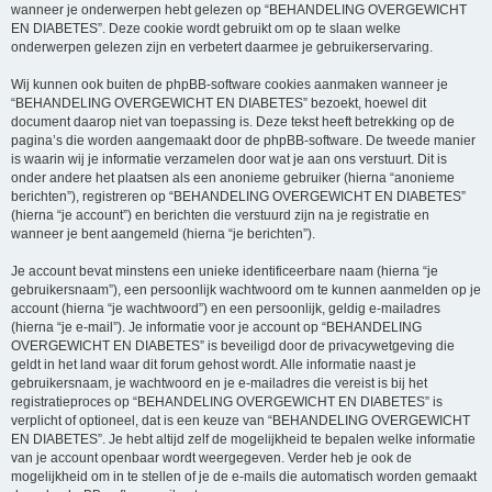
wanneer je onderwerpen hebt gelezen op “BEHANDELING OVERGEWICHT
EN DIABETES”. Deze cookie wordt gebruikt om op te slaan welke
onderwerpen gelezen zijn en verbetert daarmee je gebruikerservaring.
Wij kunnen ook buiten de phpBB-software cookies aanmaken wanneer je
“BEHANDELING OVERGEWICHT EN DIABETES” bezoekt, hoewel dit
document daarop niet van toepassing is. Deze tekst heeft betrekking op de
pagina’s die worden aangemaakt door de phpBB-software. De tweede manier
is waarin wij je informatie verzamelen door wat je aan ons verstuurt. Dit is
onder andere het plaatsen als een anonieme gebruiker (hierna “anonieme
berichten”), registreren op “BEHANDELING OVERGEWICHT EN DIABETES”
(hierna “je account”) en berichten die verstuurd zijn na je registratie en
wanneer je bent aangemeld (hierna “je berichten”).
Je account bevat minstens een unieke identificeerbare naam (hierna “je
gebruikersnaam”), een persoonlijk wachtwoord om te kunnen aanmelden op je
account (hierna “je wachtwoord”) en een persoonlijk, geldig e-mailadres
(hierna “je e-mail”). Je informatie voor je account op “BEHANDELING
OVERGEWICHT EN DIABETES” is beveiligd door de privacywetgeving die
geldt in het land waar dit forum gehost wordt. Alle informatie naast je
gebruikersnaam, je wachtwoord en je e-mailadres die vereist is bij het
registratieproces op “BEHANDELING OVERGEWICHT EN DIABETES” is
verplicht of optioneel, dat is een keuze van “BEHANDELING OVERGEWICHT
EN DIABETES”. Je hebt altijd zelf de mogelijkheid te bepalen welke informatie
van je account openbaar wordt weergegeven. Verder heb je ook de
mogelijkheid om in te stellen of je de e-mails die automatisch worden gemaakt