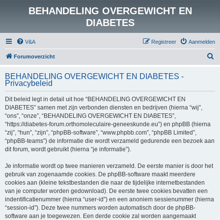
BEHANDELING OVERGEWICHT EN
DIABETES
V&A
Registreer
Aanmelden
Z
Forumoverzicht
o
BEHANDELING OVERGEWICHT EN DIABETES -
e
Privacybeleid
k
Dit beleid legt in detail uit hoe “BEHANDELING OVERGEWICHT EN
DIABETES” samen met zijn verbonden diensten en bedrijven (hierna “wij”,
“ons”, “onze”, “BEHANDELING OVERGEWICHT EN DIABETES”,
“https://diabetes-forum.orthomoleculaire-geneeskunde.eu”) en phpBB (hierna
“zij”, “hun”, “zijn”, “phpBB-software”, “www.phpbb.com”, “phpBB Limited”,
“phpBB-teams”) de informatie die wordt verzameld gedurende een bezoek aan
dit forum, wordt gebruikt (hierna “je informatie”).
Je informatie wordt op twee manieren verzameld. De eerste manier is door het
gebruik van zogenaamde cookies. De phpBB-software maakt meerdere
cookies aan (kleine tekstbestanden die naar de tijdelijke internetbestanden
van je computer worden gedownload). De eerste twee cookies bevatten een
indentificatienummer (hierna “user-id”) en een anoniem sessienummer (hierna
“session-id”). Deze twee nummers worden automatisch door de phpBB-
software aan je toegewezen. Een derde cookie zal worden aangemaakt