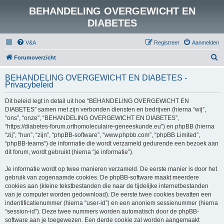
BEHANDELING OVERGEWICHT EN
DIABETES
V&A
Registreer
Aanmelden
Z
Forumoverzicht
o
BEHANDELING OVERGEWICHT EN DIABETES -
e
Privacybeleid
k
Dit beleid legt in detail uit hoe “BEHANDELING OVERGEWICHT EN
DIABETES” samen met zijn verbonden diensten en bedrijven (hierna “wij”,
“ons”, “onze”, “BEHANDELING OVERGEWICHT EN DIABETES”,
“https://diabetes-forum.orthomoleculaire-geneeskunde.eu”) en phpBB (hierna
“zij”, “hun”, “zijn”, “phpBB-software”, “www.phpbb.com”, “phpBB Limited”,
“phpBB-teams”) de informatie die wordt verzameld gedurende een bezoek aan
dit forum, wordt gebruikt (hierna “je informatie”).
Je informatie wordt op twee manieren verzameld. De eerste manier is door het
gebruik van zogenaamde cookies. De phpBB-software maakt meerdere
cookies aan (kleine tekstbestanden die naar de tijdelijke internetbestanden
van je computer worden gedownload). De eerste twee cookies bevatten een
indentificatienummer (hierna “user-id”) en een anoniem sessienummer (hierna
“session-id”). Deze twee nummers worden automatisch door de phpBB-
software aan je toegewezen. Een derde cookie zal worden aangemaakt