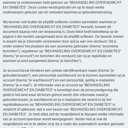
wanneer je onderwerpen hebt gelezen op “BEHANDELING OVERGEWICHT
EN DIABETES”. Deze cookie wordt gebruikt om op te slaan welke
onderwerpen gelezen zijn en verbetert daarmee je gebruikerservaring.
Wij kunnen ook buiten de phpBB-software cookies aanmaken wanneer je
“BEHANDELING OVERGEWICHT EN DIABETES” bezoekt, hoewel dit
document daarop niet van toepassing is. Deze tekst heeft betrekking op de
pagina’s die worden aangemaakt door de phpBB-software. De tweede manier
is waarin wij je informatie verzamelen door wat je aan ons verstuurt. Dit is
onder andere het plaatsen als een anonieme gebruiker (hierna “anonieme
berichten”), registreren op “BEHANDELING OVERGEWICHT EN DIABETES”
(hierna “je account”) en berichten die verstuurd zijn na je registratie en
wanneer je bent aangemeld (hierna “je berichten”).
Je account bevat minstens een unieke identificeerbare naam (hierna “je
gebruikersnaam”), een persoonlijk wachtwoord om te kunnen aanmelden op je
account (hierna “je wachtwoord”) en een persoonlijk, geldig e-mailadres
(hierna “je e-mail”). Je informatie voor je account op “BEHANDELING
OVERGEWICHT EN DIABETES” is beveiligd door de privacywetgeving die
geldt in het land waar dit forum gehost wordt. Alle informatie naast je
gebruikersnaam, je wachtwoord en je e-mailadres die vereist is bij het
registratieproces op “BEHANDELING OVERGEWICHT EN DIABETES” is
verplicht of optioneel, dat is een keuze van “BEHANDELING OVERGEWICHT
EN DIABETES”. Je hebt altijd zelf de mogelijkheid te bepalen welke informatie
van je account openbaar wordt weergegeven. Verder heb je ook de
mogelijkheid om in te stellen of je de e-mails die automatisch worden gemaakt