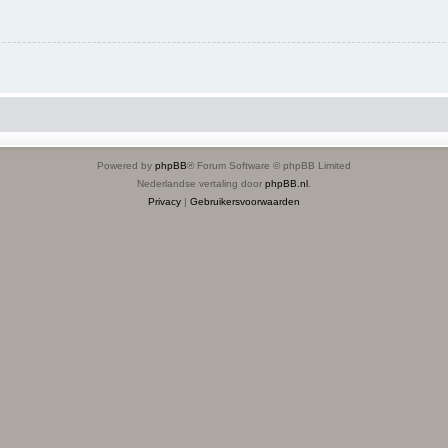
Powered by
phpBB
® Forum Software © phpBB Limited
Nederlandse vertaling door
phpBB.nl
.
Privacy
|
Gebruikersvoorwaarden