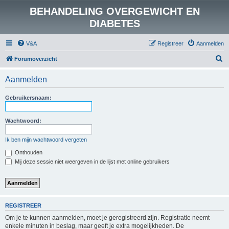
BEHANDELING OVERGEWICHT EN
DIABETES
V&A
Registreer
Aanmelden
Z
Forumoverzicht
o
Aanmelden
e
k
Gebruikersnaam:
Wachtwoord:
Ik ben mijn wachtwoord vergeten
Onthouden
Mij deze sessie niet weergeven in de lijst met online gebruikers
REGISTREER
Om je te kunnen aanmelden, moet je geregistreerd zijn. Registratie neemt
enkele minuten in beslag, maar geeft je extra mogelijkheden. De