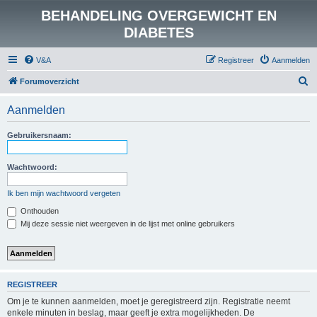
BEHANDELING OVERGEWICHT EN
DIABETES
V&A
Registreer
Aanmelden
Z
Forumoverzicht
o
Aanmelden
e
k
Gebruikersnaam:
Wachtwoord:
Ik ben mijn wachtwoord vergeten
Onthouden
Mij deze sessie niet weergeven in de lijst met online gebruikers
REGISTREER
Om je te kunnen aanmelden, moet je geregistreerd zijn. Registratie neemt
enkele minuten in beslag, maar geeft je extra mogelijkheden. De