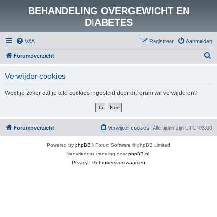
BEHANDELING OVERGEWICHT EN
DIABETES
V&A
Registreer
Aanmelden
Z
Forumoverzicht
o
Verwijder cookies
e
k
Weet je zeker dat je alle cookies ingesteld door dit forum wil verwijderen?
Forumoverzicht
Verwijder cookies
Alle tijden zijn
UTC+03:00
Powered by
phpBB
® Forum Software © phpBB Limited
Nederlandse vertaling door
phpBB.nl
.
Privacy
|
Gebruikersvoorwaarden