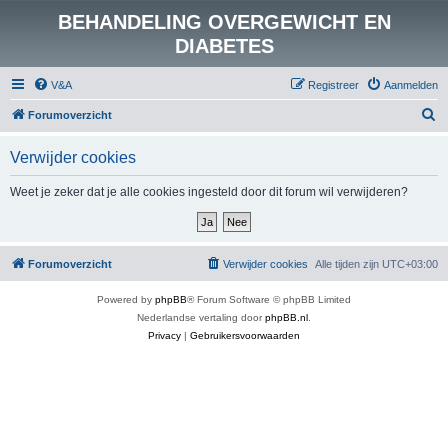
BEHANDELING OVERGEWICHT EN
DIABETES
V&A
Registreer
Aanmelden
Z
Forumoverzicht
o
Verwijder cookies
e
k
Weet je zeker dat je alle cookies ingesteld door dit forum wil verwijderen?
Forumoverzicht
Verwijder cookies
Alle tijden zijn
UTC+03:00
Powered by
phpBB
® Forum Software © phpBB Limited
Nederlandse vertaling door
phpBB.nl
.
Privacy
|
Gebruikersvoorwaarden