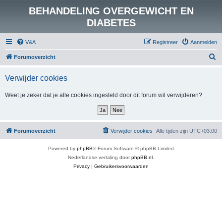
BEHANDELING OVERGEWICHT EN
DIABETES
V&A
Registreer
Aanmelden
Z
Forumoverzicht
o
Verwijder cookies
e
k
Weet je zeker dat je alle cookies ingesteld door dit forum wil verwijderen?
Forumoverzicht
Verwijder cookies
Alle tijden zijn
UTC+03:00
Powered by
phpBB
® Forum Software © phpBB Limited
Nederlandse vertaling door
phpBB.nl
.
Privacy
|
Gebruikersvoorwaarden