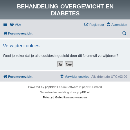
BEHANDELING OVERGEWICHT EN
DIABETES
V&A
Registreer
Aanmelden
Z
Forumoverzicht
o
Verwijder cookies
e
k
Weet je zeker dat je alle cookies ingesteld door dit forum wil verwijderen?
Forumoverzicht
Verwijder cookies
Alle tijden zijn
UTC+03:00
Powered by
phpBB
® Forum Software © phpBB Limited
Nederlandse vertaling door
phpBB.nl
.
Privacy
|
Gebruikersvoorwaarden