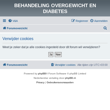
BEHANDELING OVERGEWICHT EN
DIABETES
V&A
Registreer
Aanmelden
Z
Forumoverzicht
o
Verwijder cookies
e
k
Weet je zeker dat je alle cookies ingesteld door dit forum wil verwijderen?
Forumoverzicht
Verwijder cookies
Alle tijden zijn
UTC+03:00
Powered by
phpBB
® Forum Software © phpBB Limited
Nederlandse vertaling door
phpBB.nl
.
Privacy
|
Gebruikersvoorwaarden