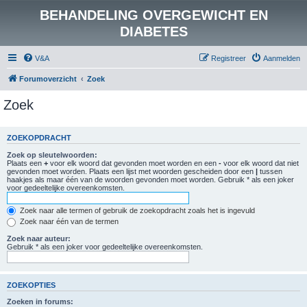
BEHANDELING OVERGEWICHT EN
DIABETES
V&A
Registreer
Aanmelden
Forumoverzicht
Zoek
Zoek
ZOEKOPDRACHT
Zoek op sleutelwoorden:
Plaats een
+
voor elk woord dat gevonden moet worden en een
-
voor elk woord dat niet
gevonden moet worden. Plaats een lijst met woorden gescheiden door een
|
tussen
haakjes als maar één van de woorden gevonden moet worden. Gebruik * als een joker
voor gedeeltelijke overeenkomsten.
Zoek naar alle termen of gebruik de zoekopdracht zoals het is ingevuld
Zoek naar één van de termen
Zoek naar auteur:
Gebruik * als een joker voor gedeeltelijke overeenkomsten.
ZOEKOPTIES
Zoeken in forums: