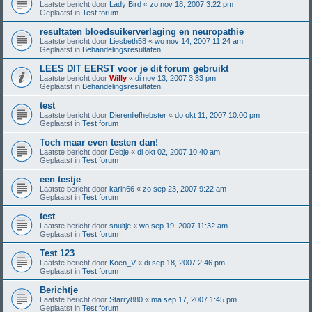
Laatste bericht door
Lady Bird
«
zo nov 18, 2007 3:22 pm
Geplaatst in
Test forum
resultaten bloedsuikerverlaging en neuropathie
Laatste bericht door
Liesbeth58
«
wo nov 14, 2007 11:24 am
Geplaatst in
Behandelingsresultaten
LEES DIT EERST voor je dit forum gebruikt
Laatste bericht door
Willy
«
di nov 13, 2007 3:33 pm
Geplaatst in
Behandelingsresultaten
test
Laatste bericht door
Dierenliefhebster
«
do okt 11, 2007 10:00 pm
Geplaatst in
Test forum
Toch maar even testen dan!
Laatste bericht door
Debje
«
di okt 02, 2007 10:40 am
Geplaatst in
Test forum
een testje
Laatste bericht door
karin66
«
zo sep 23, 2007 9:22 am
Geplaatst in
Test forum
test
Laatste bericht door
snuitje
«
wo sep 19, 2007 11:32 am
Geplaatst in
Test forum
Test 123
Laatste bericht door
Koen_V
«
di sep 18, 2007 2:46 pm
Geplaatst in
Test forum
Berichtje
Laatste bericht door
Starry880
«
ma sep 17, 2007 1:45 pm
Geplaatst in
Test forum