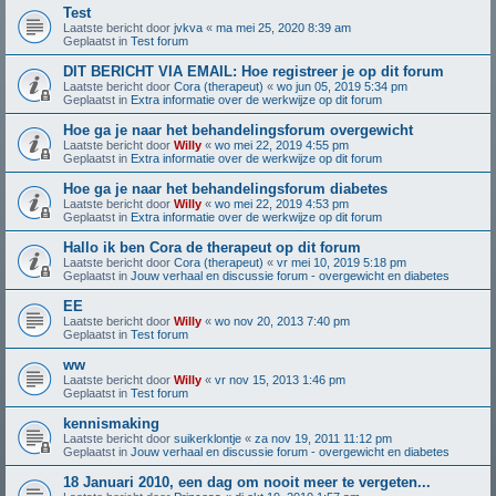
Test
Laatste bericht door
jvkva
«
ma mei 25, 2020 8:39 am
Geplaatst in
Test forum
DIT BERICHT VIA EMAIL: Hoe registreer je op dit forum
Laatste bericht door
Cora (therapeut)
«
wo jun 05, 2019 5:34 pm
Geplaatst in
Extra informatie over de werkwijze op dit forum
Hoe ga je naar het behandelingsforum overgewicht
Laatste bericht door
Willy
«
wo mei 22, 2019 4:55 pm
Geplaatst in
Extra informatie over de werkwijze op dit forum
Hoe ga je naar het behandelingsforum diabetes
Laatste bericht door
Willy
«
wo mei 22, 2019 4:53 pm
Geplaatst in
Extra informatie over de werkwijze op dit forum
Hallo ik ben Cora de therapeut op dit forum
Laatste bericht door
Cora (therapeut)
«
vr mei 10, 2019 5:18 pm
Geplaatst in
Jouw verhaal en discussie forum - overgewicht en diabetes
EE
Laatste bericht door
Willy
«
wo nov 20, 2013 7:40 pm
Geplaatst in
Test forum
ww
Laatste bericht door
Willy
«
vr nov 15, 2013 1:46 pm
Geplaatst in
Test forum
kennismaking
Laatste bericht door
suikerklontje
«
za nov 19, 2011 11:12 pm
Geplaatst in
Jouw verhaal en discussie forum - overgewicht en diabetes
18 Januari 2010, een dag om nooit meer te vergeten...