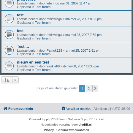
Laatste bericht door
lelie
«
do mei 31, 2007 11:47 am
Geplaatst in
Test forum
test
Laatste bericht door
mbiewinga
«
ma mei 28, 2007 8:53 pm
Geplaatst in
Test forum
test
Laatste bericht door
mbiewinga
«
ma mei 28, 2007 7:39 pm
Geplaatst in
Test forum
Test....
Laatste bericht door
Patrick123
«
vr mei 25, 2007 1:51 pm
Geplaatst in
Test forum
nieuw en een test
Laatste bericht door
saskia68
«
di mei 08, 2007 11:35 pm
Geplaatst in
Test forum
1
2
Volgende
Er zijn 72 resultaten gevonden
Forumoverzicht
Verwijder cookies
Alle tijden zijn
UTC+03:00
Powered by
phpBB
® Forum Software © phpBB Limited
Nederlandse vertaling door
phpBB.nl
.
Privacy
|
Gebruikersvoorwaarden