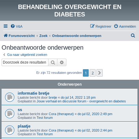
BEHANDELING OVERGEWICHT EN
DIABETES
V&A
Registreer
Aanmelden
Z
Forumoverzicht
Zoek
Onbeantwoorde onderwerpen
o
Onbeantwoorde onderwerpen
e
Ga naar uitgebreid zoeken
k
Zoek
Uitgebreid zoeken
1
2
Volgende
Er zijn 72 resultaten gevonden
Onderwerpen
informatie bretje
Laatste bericht door
bretje
«
do jul 14, 2022 1:18 pm
Geplaatst in
Jouw verhaal en discussie forum - overgewicht en diabetes
ss
Laatste bericht door
Cora (therapeut)
«
do jul 02, 2020 2:49 pm
Geplaatst in
Test forum
plaatje
Laatste bericht door
Cora (therapeut)
«
do jul 02, 2020 2:44 pm
Geplaatst in
Test forum