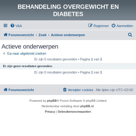
BEHANDELING OVERGEWICHT EN
DIABETES
V&A
Registreer
Aanmelden
Z
Forumoverzicht
Zoek
Actieve onderwerpen
o
Actieve onderwerpen
e
Ga naar uitgebreid zoeken
k
Er zijn 0 resultaten gevonden • Pagina
1
van
1
Er zijn geen resultaten gevonden.
Er zijn 0 resultaten gevonden • Pagina
1
van
1
Forumoverzicht
Verwijder cookies
Alle tijden zijn
UTC+03:00
Powered by
phpBB
® Forum Software © phpBB Limited
Nederlandse vertaling door
phpBB.nl
.
Privacy
|
Gebruikersvoorwaarden