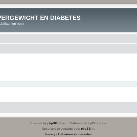
VERGEWICHT EN DIABETES
dsklachten heeft
Powered by
phpBB
® Forum Software © phpBB Limited
Nederlandse vertaling door
phpBB.nl
.
Privacy
|
Gebruikersvoorwaarden