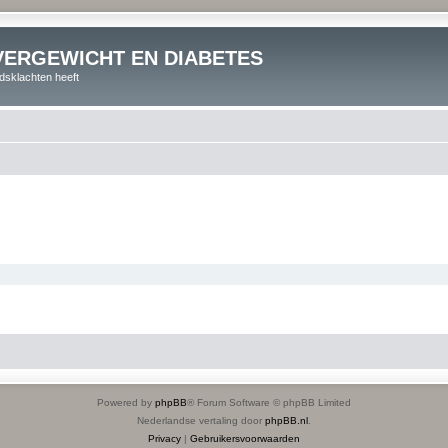
VERGEWICHT EN DIABETES
dsklachten heeft
Powered by
phpBB
® Forum Software © phpBB Limited
Nederlandse vertaling door
phpBB.nl
.
Privacy
|
Gebruikersvoorwaarden