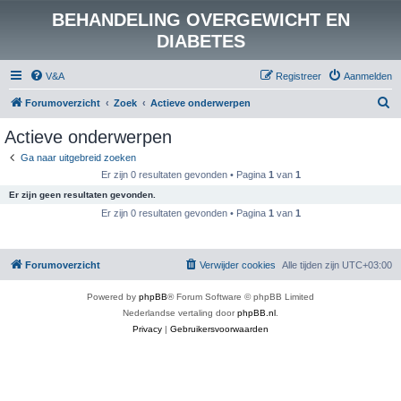
BEHANDELING OVERGEWICHT EN
DIABETES
V&A
Registreer
Aanmelden
Z
Forumoverzicht
Zoek
Actieve onderwerpen
o
Actieve onderwerpen
e
Ga naar uitgebreid zoeken
k
Er zijn 0 resultaten gevonden • Pagina
1
van
1
Er zijn geen resultaten gevonden.
Er zijn 0 resultaten gevonden • Pagina
1
van
1
Forumoverzicht
Verwijder cookies
Alle tijden zijn
UTC+03:00
Powered by
phpBB
® Forum Software © phpBB Limited
Nederlandse vertaling door
phpBB.nl
.
Privacy
|
Gebruikersvoorwaarden