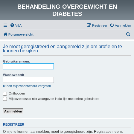
BEHANDELING OVERGEWICHT EN
DIABETES
V&A
Registreer
Aanmelden
Z
Forumoverzicht
o
Je moet geregistreerd en aangemeld zijn om profielen te
e
kunnen bekijken.
k
Gebruikersnaam:
Wachtwoord:
Ik ben mijn wachtwoord vergeten
Onthouden
Mij deze sessie niet weergeven in de lijst met online gebruikers
REGISTREER
Om je te kunnen aanmelden, moet je geregistreerd zijn. Registratie neemt