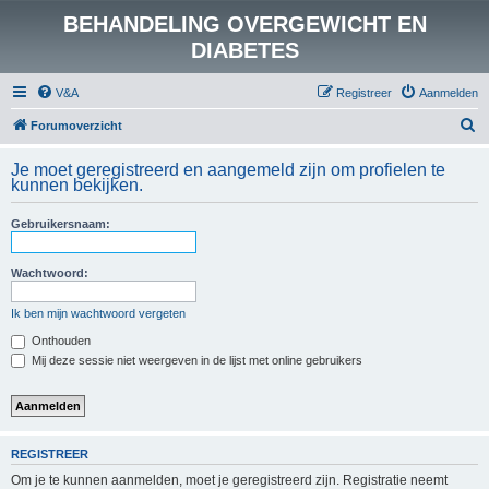
BEHANDELING OVERGEWICHT EN
DIABETES
V&A
Registreer
Aanmelden
Z
Forumoverzicht
o
Je moet geregistreerd en aangemeld zijn om profielen te
e
kunnen bekijken.
k
Gebruikersnaam:
Wachtwoord:
Ik ben mijn wachtwoord vergeten
Onthouden
Mij deze sessie niet weergeven in de lijst met online gebruikers
REGISTREER
Om je te kunnen aanmelden, moet je geregistreerd zijn. Registratie neemt