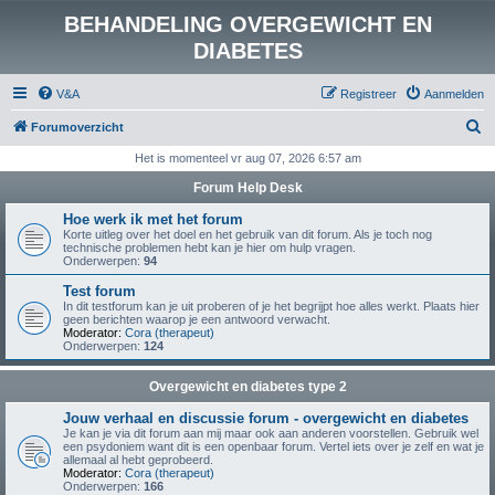
BEHANDELING OVERGEWICHT EN
DIABETES
V&A
Registreer
Aanmelden
Z
Forumoverzicht
o
Het is momenteel vr aug 07, 2026 6:57 am
e
Forum Help Desk
k
Hoe werk ik met het forum
Korte uitleg over het doel en het gebruik van dit forum. Als je toch nog
technische problemen hebt kan je hier om hulp vragen.
Onderwerpen:
94
Test forum
In dit testforum kan je uit proberen of je het begrijpt hoe alles werkt. Plaats hier
geen berichten waarop je een antwoord verwacht.
Moderator:
Cora (therapeut)
Onderwerpen:
124
Overgewicht en diabetes type 2
Jouw verhaal en discussie forum - overgewicht en diabetes
Je kan je via dit forum aan mij maar ook aan anderen voorstellen. Gebruik wel
een psydoniem want dit is een openbaar forum. Vertel iets over je zelf en wat je
allemaal al hebt geprobeerd.
Moderator:
Cora (therapeut)
Onderwerpen:
166