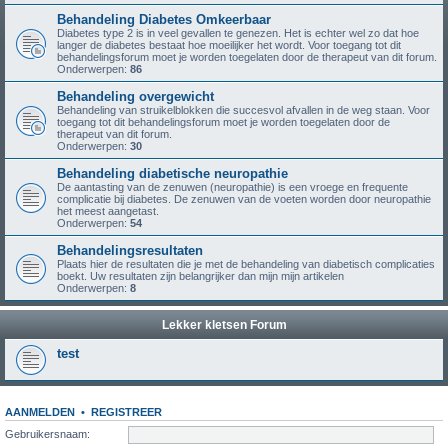
Behandeling Diabetes Omkeerbaar
Diabetes type 2 is in veel gevallen te genezen. Het is echter wel zo dat hoe
langer de diabetes bestaat hoe moeilijker het wordt. Voor toegang tot dit
behandelingsforum moet je worden toegelaten door de therapeut van dit forum.
Onderwerpen:
86
Behandeling overgewicht
Behandeling van struikelblokken die succesvol afvallen in de weg staan. Voor
toegang tot dit behandelingsforum moet je worden toegelaten door de
therapeut van dit forum.
Onderwerpen:
30
Behandeling diabetische neuropathie
De aantasting van de zenuwen (neuropathie) is een vroege en frequente
complicatie bij diabetes. De zenuwen van de voeten worden door neuropathie
het meest aangetast.
Onderwerpen:
54
Behandelingsresultaten
Plaats hier de resultaten die je met de behandeling van diabetisch complicaties
boekt. Uw resultaten zijn belangrijker dan mijn mijn artikelen
Onderwerpen:
8
Lekker kletsen Forum
test
AANMELDEN
•
REGISTREER
Gebruikersnaam: