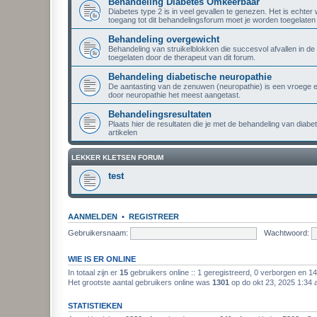
Behandeling Diabetes Omkeerbaar
Diabetes type 2 is in veel gevallen te genezen. Het is echter
toegang tot dit behandelingsforum moet je worden toegelaten 
Behandeling overgewicht
Behandeling van struikelblokken die succesvol afvallen in d
toegelaten door de therapeut van dit forum.
Behandeling diabetische neuropathie
De aantasting van de zenuwen (neuropathie) is een vroege e
door neuropathie het meest aangetast.
Behandelingsresultaten
Plaats hier de resultaten die je met de behandeling van diabet
artikelen
LEKKER KLETSEN FORUM
test
AANMELDEN
•
REGISTREER
Gebruikersnaam:
Wachtwoord:
WIE IS ER ONLINE
In totaal zijn er
15
gebruikers online :: 1 geregistreerd, 0 verborgen en 1
Het grootste aantal gebruikers online was
1301
op do okt 23, 2025 1:34
STATISTIEKEN