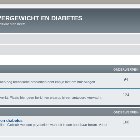
VERGEWICHT EN DIABETES
dsklachten heeft
ONDERWERPEN
94
je toch nog technische problemen hebt kan je hier om hulp vragen.
124
les werkt. Plaats hier geen berichten waarop je een antwoord verwacht.
ONDERWERPEN
 en diabetes
166
llen. Gebruik wel een psydoniem want dit is een openbaar forum. Vertel