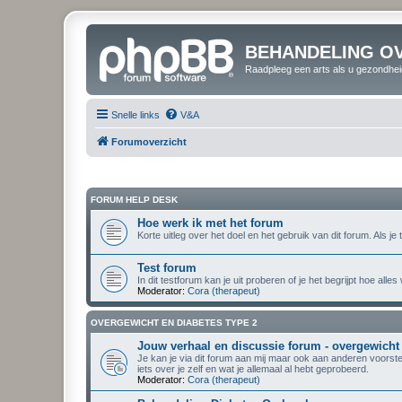
BEHANDELING O
Raadpleeg een arts als u gezondhei
Snelle links
V&A
Forumoverzicht
FORUM HELP DESK
Hoe werk ik met het forum
Korte uitleg over het doel en het gebruik van dit forum. Als 
Test forum
In dit testforum kan je uit proberen of je het begrijpt hoe al
Moderator:
Cora (therapeut)
OVERGEWICHT EN DIABETES TYPE 2
Jouw verhaal en discussie forum - overgewicht
Je kan je via dit forum aan mij maar ook aan anderen voorste
iets over je zelf en wat je allemaal al hebt geprobeerd.
Moderator:
Cora (therapeut)