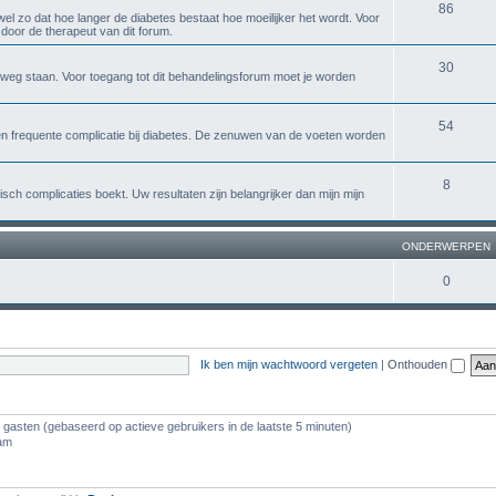
86
 wel zo dat hoe langer de diabetes bestaat hoe moeilijker het wordt. Voor
door de therapeut van dit forum.
30
e weg staan. Voor toegang tot dit behandelingsforum moet je worden
54
n frequente complicatie bij diabetes. De zenuwen van de voeten worden
8
isch complicaties boekt. Uw resultaten zijn belangrijker dan mijn mijn
ONDERWERPEN
0
Ik ben mijn wachtwoord vergeten
|
Onthouden
4 gasten (gebaseerd op actieve gebruikers in de laatste 5 minuten)
 am