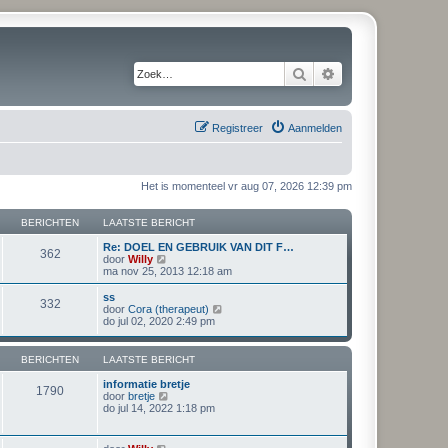
Zoek
Uitgebreid zoeken
Registreer
Aanmelden
Het is momenteel vr aug 07, 2026 12:39 pm
BERICHTEN
LAATSTE BERICHT
Re: DOEL EN GEBRUIK VAN DIT F…
362
B
door
Willy
e
ma nov 25, 2013 12:18 am
k
i
ss
332
j
B
door
Cora (therapeut)
k
e
do jul 02, 2020 2:49 pm
l
k
a
i
a
j
BERICHTEN
LAATSTE BERICHT
t
k
s
l
informatie bretje
1790
t
a
B
door
bretje
e
a
e
do jul 14, 2022 1:18 pm
b
t
k
e
s
i
r
t
j