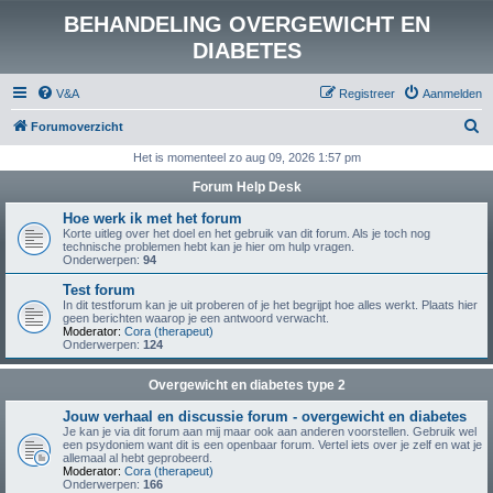
BEHANDELING OVERGEWICHT EN
DIABETES
V&A
Registreer
Aanmelden
Z
Forumoverzicht
o
Het is momenteel zo aug 09, 2026 1:57 pm
e
Forum Help Desk
k
Hoe werk ik met het forum
Korte uitleg over het doel en het gebruik van dit forum. Als je toch nog
technische problemen hebt kan je hier om hulp vragen.
Onderwerpen:
94
Test forum
In dit testforum kan je uit proberen of je het begrijpt hoe alles werkt. Plaats hier
geen berichten waarop je een antwoord verwacht.
Moderator:
Cora (therapeut)
Onderwerpen:
124
Overgewicht en diabetes type 2
Jouw verhaal en discussie forum - overgewicht en diabetes
Je kan je via dit forum aan mij maar ook aan anderen voorstellen. Gebruik wel
een psydoniem want dit is een openbaar forum. Vertel iets over je zelf en wat je
allemaal al hebt geprobeerd.
Moderator:
Cora (therapeut)
Onderwerpen:
166