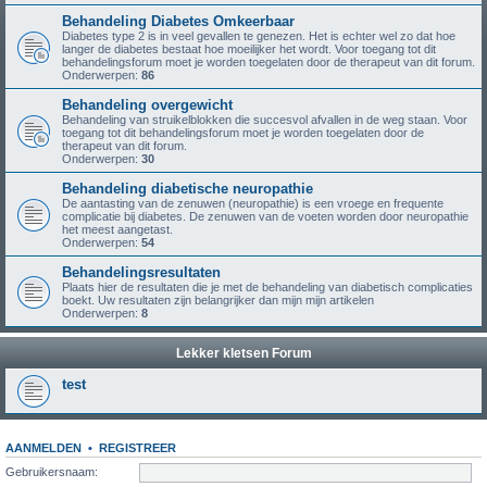
Behandeling Diabetes Omkeerbaar
Diabetes type 2 is in veel gevallen te genezen. Het is echter wel zo dat hoe
langer de diabetes bestaat hoe moeilijker het wordt. Voor toegang tot dit
behandelingsforum moet je worden toegelaten door de therapeut van dit forum.
Onderwerpen:
86
Behandeling overgewicht
Behandeling van struikelblokken die succesvol afvallen in de weg staan. Voor
toegang tot dit behandelingsforum moet je worden toegelaten door de
therapeut van dit forum.
Onderwerpen:
30
Behandeling diabetische neuropathie
De aantasting van de zenuwen (neuropathie) is een vroege en frequente
complicatie bij diabetes. De zenuwen van de voeten worden door neuropathie
het meest aangetast.
Onderwerpen:
54
Behandelingsresultaten
Plaats hier de resultaten die je met de behandeling van diabetisch complicaties
boekt. Uw resultaten zijn belangrijker dan mijn mijn artikelen
Onderwerpen:
8
Lekker kletsen Forum
test
AANMELDEN
•
REGISTREER
Gebruikersnaam: