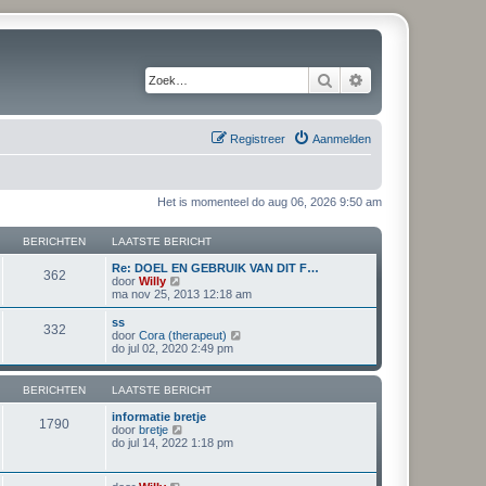
Zoek
Uitgebreid zoeken
Registreer
Aanmelden
Het is momenteel do aug 06, 2026 9:50 am
BERICHTEN
LAATSTE BERICHT
Re: DOEL EN GEBRUIK VAN DIT F…
362
B
door
Willy
e
ma nov 25, 2013 12:18 am
k
i
ss
332
j
B
door
Cora (therapeut)
k
e
do jul 02, 2020 2:49 pm
l
k
a
i
a
j
BERICHTEN
LAATSTE BERICHT
t
k
s
l
informatie bretje
1790
t
a
B
door
bretje
e
a
e
do jul 14, 2022 1:18 pm
b
t
k
e
s
i
r
t
j