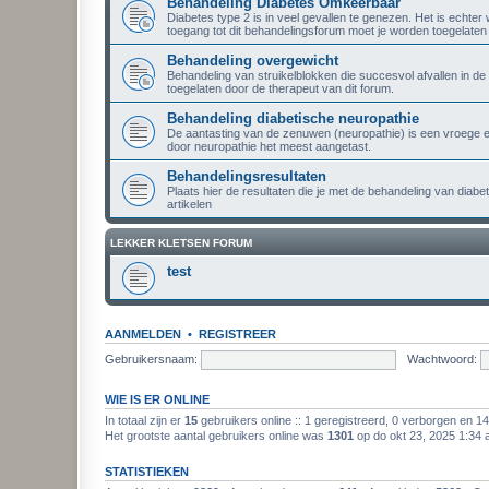
Behandeling Diabetes Omkeerbaar
Diabetes type 2 is in veel gevallen te genezen. Het is echter
toegang tot dit behandelingsforum moet je worden toegelaten 
Behandeling overgewicht
Behandeling van struikelblokken die succesvol afvallen in d
toegelaten door de therapeut van dit forum.
Behandeling diabetische neuropathie
De aantasting van de zenuwen (neuropathie) is een vroege e
door neuropathie het meest aangetast.
Behandelingsresultaten
Plaats hier de resultaten die je met de behandeling van diabet
artikelen
LEKKER KLETSEN FORUM
test
AANMELDEN
•
REGISTREER
Gebruikersnaam:
Wachtwoord:
WIE IS ER ONLINE
In totaal zijn er
15
gebruikers online :: 1 geregistreerd, 0 verborgen en 1
Het grootste aantal gebruikers online was
1301
op do okt 23, 2025 1:34
STATISTIEKEN