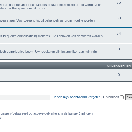
86
 wel zo dat hoe langer de diabetes bestaat hoe moeilijker het wordt. Voor
door de therapeut van dit forum.
30
e weg staan. Voor toegang tot dit behandelingsforum moet je worden
54
n frequente complicatie bij diabetes. De zenuwen van de voeten worden
8
isch complicaties boekt. Uw resultaten zijn belangrijker dan mijn mijn
ONDERWERPEN
0
Ik ben mijn wachtwoord vergeten
|
Onthouden
4 gasten (gebaseerd op actieve gebruikers in de laatste 5 minuten)
 am