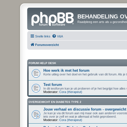
BEHANDELING O
Raadpleeg een arts als u gezondhei
Snelle links
V&A
Forumoverzicht
FORUM HELP DESK
Hoe werk ik met het forum
Korte uitleg over het doel en het gebruik van dit forum. Als 
Test forum
In dit testforum kan je uit proberen of je het begrijpt hoe al
Moderator:
Cora (therapeut)
OVERGEWICHT EN DIABETES TYPE 2
Jouw verhaal en discussie forum - overgewicht
Je kan je via dit forum aan mij maar ook aan anderen voorste
iets over je zelf en wat je allemaal al hebt geprobeerd.
Moderator:
Cora (therapeut)