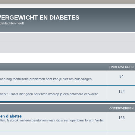
VERGEWICHT EN DIABETES
dsklachten heeft
ONDERWERPEN
94
je toch nog technische problemen hebt kan je hier om hulp vragen.
124
les werkt. Plaats hier geen berichten waarop je een antwoord verwacht.
ONDERWERPEN
 en diabetes
166
llen. Gebruik wel een psydoniem want dit is een openbaar forum. Vertel