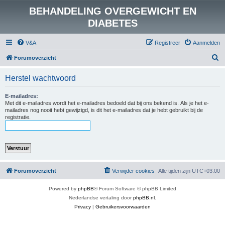
BEHANDELING OVERGEWICHT EN
DIABETES
V&A
Registreer
Aanmelden
Z
Forumoverzicht
o
Herstel wachtwoord
e
k
E-mailadres:
Met dit e-mailadres wordt het e-mailadres bedoeld dat bij ons bekend is. Als je het e-
mailadres nog nooit hebt gewijzigd, is dit het e-mailadres dat je hebt gebruikt bij de
registratie.
Forumoverzicht
Verwijder cookies
Alle tijden zijn
UTC+03:00
Powered by
phpBB
® Forum Software © phpBB Limited
Nederlandse vertaling door
phpBB.nl
.
Privacy
|
Gebruikersvoorwaarden