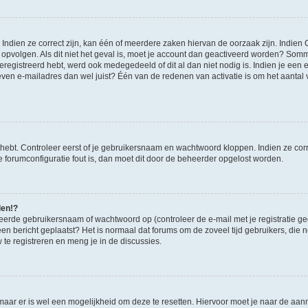
ndien ze correct zijn, kan één of meerdere zaken hiervan de oorzaak zijn. Indien C
es opvolgen. Als dit niet het geval is, moet je account dan geactiveerd worden? S
geregistreerd hebt, werd ook medegedeeld of dit al dan niet nodig is. Indien je een
ven e-mailadres dan wel juist? Één van de redenen van activatie is om het aantal va
 hebt. Controleer eerst of je gebruikersnaam en wachtwoord kloppen. Indien ze cor
 de forumconfiguratie fout is, dan moet dit door de beheerder opgelost worden.
den!?
eerde gebruikersnaam of wachtwoord op (controleer de e-mail met je registratie g
it een bericht geplaatst? Het is normaal dat forums om de zoveel tijd gebruikers, di
e registreren en meng je in de discussies.
 maar er is wel een mogelijkheid om deze te resetten. Hiervoor moet je naar de a