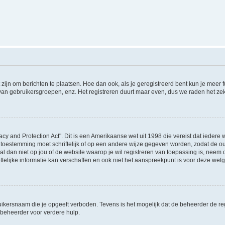
 zijn om berichten te plaatsen. Hoe dan ook, als je geregistreerd bent kun je meer
 van gebruikersgroepen, enz. Het registreren duurt maar even, dus we raden het ze
acy and Protection Act". Dit is een Amerikaanse wet uit 1998 die vereist dat ieder
 toestemming moet schriftelijk of op een andere wijze gegeven worden, zodat de 
et al dan niet op jou of de website waarop je wil registreren van toepassing is, nee
lijke informatie kan verschaffen en ook niet het aanspreekpunt is voor deze wetge
ikersnaam die je opgeeft verboden. Tevens is het mogelijk dat de beheerder de regi
beheerder voor verdere hulp.