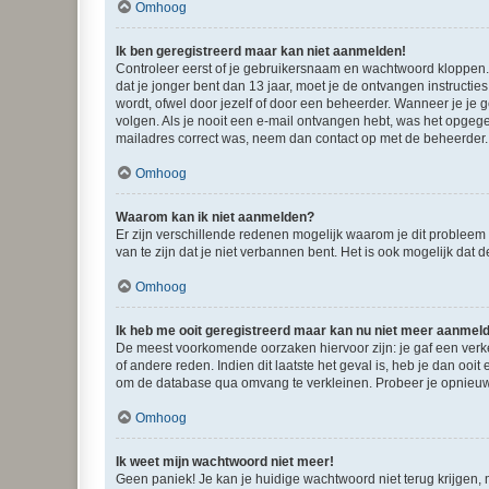
Omhoog
Ik ben geregistreerd maar kan niet aanmelden!
Controleer eerst of je gebruikersnaam en wachtwoord kloppen. I
dat je jonger bent dan 13 jaar, moet je de ontvangen instructi
wordt, ofwel door jezelf of door een beheerder. Wanneer je je 
volgen. Als je nooit een e-mail ontvangen hebt, was het opgege
mailadres correct was, neem dan contact op met de beheerder.
Omhoog
Waarom kan ik niet aanmelden?
Er zijn verschillende redenen mogelijk waarom je dit probleem
van te zijn dat je niet verbannen bent. Het is ook mogelijk dat
Omhoog
Ik heb me ooit geregistreerd maar kan nu niet meer aanmel
De meest voorkomende oorzaken hiervoor zijn: je gaf een verk
of andere reden. Indien dit laatste het geval is, heb je dan oo
om de database qua omvang te verkleinen. Probeer je opnieuw t
Omhoog
Ik weet mijn wachtwoord niet meer!
Geen paniek! Je kan je huidige wachtwoord niet terug krijgen,