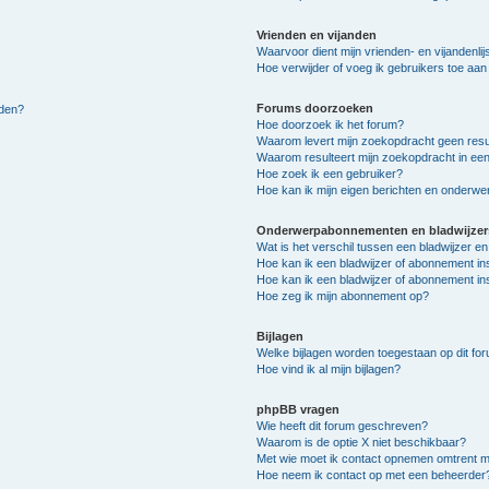
Vrienden en vijanden
Waarvoor dient mijn vrienden- en vijandenlij
Hoe verwijder of voeg ik gebruikers toe aan m
Forums doorzoeken
lden?
Hoe doorzoek ik het forum?
Waarom levert mijn zoekopdracht geen resu
Waarom resulteert mijn zoekopdracht in een
Hoe zoek ik een gebruiker?
Hoe kan ik mijn eigen berichten en onderw
Onderwerpabonnementen en bladwijzer
Wat is het verschil tussen een bladwijzer 
Hoe kan ik een bladwijzer of abonnement in
Hoe kan ik een bladwijzer of abonnement ins
Hoe zeg ik mijn abonnement op?
Bijlagen
Welke bijlagen worden toegestaan op dit fo
Hoe vind ik al mijn bijlagen?
phpBB vragen
Wie heeft dit forum geschreven?
Waarom is de optie X niet beschikbaar?
Met wie moet ik contact opnemen omtrent mis
Hoe neem ik contact op met een beheerder