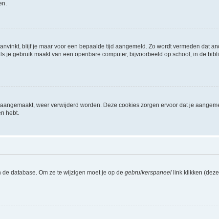
en.
aanvinkt, blijf je maar voor een bepaalde tijd aangemeld. Zo wordt vermeden dat a
ls je gebruik maakt van een openbare computer, bijvoorbeeld op school, in de biblio
ijn aangemaakt, weer verwijderd worden. Deze cookies zorgen ervoor dat je aangem
en hebt.
n de database. Om ze te wijzigen moet je op de
gebruikerspaneel
link klikken (dez