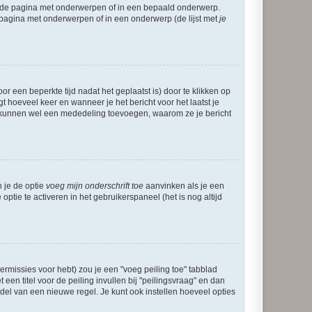
l de pagina met onderwerpen of in een bepaald onderwerp.
 pagina met onderwerpen of in een onderwerp (de lijst met
je
r een beperkte tijd nadat het geplaatst is) door te klikken op
gt hoeveel keer en wanneer je het bericht voor het laatst je
Zij kunnen wel een mededeling toevoegen, waarom ze je bericht
n je de optie
voeg mijn onderschrift toe
aanvinken als je een
optie te activeren in het gebruikerspaneel (het is nog altijd
rmissies voor hebt) zou je een "voeg peiling toe" tabblad
een titel voor de peiling invullen bij "peilingsvraag" en dan
ddel van een nieuwe regel. Je kunt ook instellen hoeveel opties