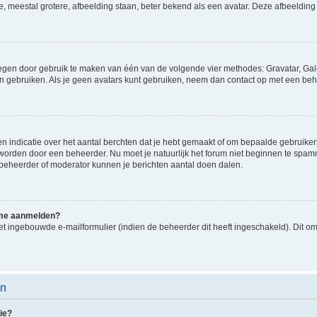
e, meestal grotere, afbeelding staan, beter bekend als een avatar. Deze afbeelding 
oegen door gebruik te maken van één van de volgende vier methodes: Gravatar, Gale
n gebruiken. Als je geen avatars kunt gebruiken, neem dan contact op met een beh
indicatie over het aantal berchten dat je hebt gemaakt of om bepaalde gebruikers 
d worden door een beheerder. Nu moet je natuurlijk het forum niet beginnen te sp
en beheerder of moderator kunnen je berichten aantal doen dalen.
k me aanmelden?
t ingebouwde e-mailformulier (indien de beheerder dit heeft ingeschakeld). Dit o
en
ie?