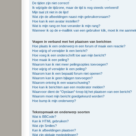
De tijden zijn niet correct!
Ik wijzigde de tijdzone, maar de tijd is nog steeds verkeerd!
Mijn taal zit niet in de lijst!
Wat zijn de afbeeldingen naast mijn gebruikersnaam?
Hoe kan ik een avatar instellen?
Wat is mijn rang en hoe verander ik mijn rang?
Wanneer ik op de e-maillink van een gebruiker klik, moet ik me aanme
Vragen in verband met het plaatsen van berichten
Hoe plaats ik een onderwerp in een forum of maak een reactie?
Hoe wijzig of verwijder ik een bericht?
Hoe voeg ik een onderschrift toe aan mijn bericht?
Hoe maak ik een peiling?
Waarom kan ik niet meer peilingsopties toevoegen?
Hoe wijzig of verwijder ik een peiling?
Waarom kan ik een bepaald forum niet openen?
Waarom kan ik geen bijlagen toevoegen?
Waarom ontving ik een waarschuwing?
Hoe kan ik berichten aan een moderator melden?
Waarvoor dient de "Opslaan"-knop bij het plaatsen van een bericht?
Waarom moet mijn bericht goedgekeurd worden?
Hoe bump ik mijn onderwerp?
Tekstopmaak en onderwerp soorten
Wat is BBCode?
Kan ik HTML gebruiken?
Wat zijn Smilies?
Kan ik afbeeldingen plaatsen?
Wat zijn globale mededelingen?