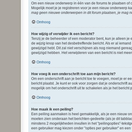
Om een nieuw onderwerp in één van de forums te plaatsen of 
Mogelijk moet je je registreren voor je een nieuw onderwerp k
mag geen nieuwe onderwerpen in dit forum plaatsen, je mag ni
Omhoog
Hoe wijzig of verwijder ik een bericht?
Tenzij je de beheerder of een moderator bent, kun je alleen je 
de
wijzig
knop van het desbetreffende bericht. Als er al iemand o
gewijzigd hebt. Dit zal niet verschijnen als nog niemand gere
gewijzigd hebben. Het verwijderen van een bericht is niet mee
Omhoog
Hoe voeg ik een onderschrift toe aan mijn bericht?
Om een onderschrift aan je bericht toe te voegen, moet je er ee
bericht plaatst. Je kunt er ook voor zorgen dat je onderschrift 
mogelijk om het onderschrift uit te schakelen als je het bericht p
Omhoog
Hoe maak ik een peiling?
Een peiling aanmaken is heel gemakkelijk, als je een nieuw ond
moeten zien onderaan het berichten-gedeelte (als je dit tabblad 
minstens 2 mogelijkheden invullen in het "peilingopties"-tekstg
een gebruiker mag kiezen onder "opties per gebruiker" en een ti