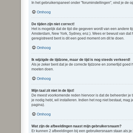
In het gebruikerspaneel onder "foruminstellingen", vind je de o
Omhoog
De tijden zijn niet correct!
Het is mogelijk dat de tijd die gegeven wordt van een andere ti
Amsterdam, New York, Sydney, enz.). Wees er bewust van dat he
geregistreerd bent is dit een goed moment om dit te doen.
Omhoog
Ik wijzigde de tijdzone, maar de tijd is nog steeds verkeerd!
Als je zeker bent dat je de correcte tijdzone en zomertijd goed
moeten doen.
Omhoog
Mijn taal zit niet in de lijst!
De meest voorkomende reden hiervoor is dat de beheerder je taal 
je nodig hebt, wil installeren. Indien het nog niet bestaat, m
pagina).
Omhoog
Wat zijn de afbeeldingen naast mijn gebruikersnaam?
Er kunnen 2 afbeeldingen bij een gebruikersnaam staan als je be