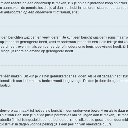
om een reactie op een onderwerp te maken, klik je op de bijhorende knop op ofwe
an aanmaken, de permissies die je al dan niet hebt in het forum staan onderaan de
et antwoorden op een onderwerp in dit forum, enz.
).
eigen berichten wijzigen en verwijderen. Je kunt een bericht wijzigen (soms maar voo
p je bericht gereageerd heeft, komt er onderaan je bericht een klein tekstje dat ze
ageerd heeft, evenmin als een beheerder of moderator je bericht gewijzigd heeft. 
r mogelijk zodra er iemand op gereageerd heeft.
rst één maken. Dit kun je via het gebruikerspaneel doen. Als je dit gedaan hebt, ku
automatisch aan ieder nieuw bericht wordt toegevoegd. Dit doe je door de bijhorende 
laatst).
erwerp aanmaakt (of het eerste bericht in een onderwerp bewerkt en als je daar pe
niet kan zien, heb je niet de juiste permissies om peilingen aan te maken). Je moet 
edeelte (limiet is ingesteld door de beheerder), met elke optie gescheiden door mi
jdslimiet in dagen voor de peiling (0 is een peiling van oneindige duur).