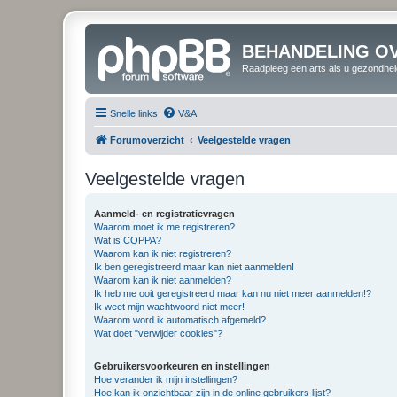
BEHANDELING O
Raadpleeg een arts als u gezondhei
Snelle links
V&A
Forumoverzicht
Veelgestelde vragen
Veelgestelde vragen
Aanmeld- en registratievragen
Waarom moet ik me registreren?
Wat is COPPA?
Waarom kan ik niet registreren?
Ik ben geregistreerd maar kan niet aanmelden!
Waarom kan ik niet aanmelden?
Ik heb me ooit geregistreerd maar kan nu niet meer aanmelden!?
Ik weet mijn wachtwoord niet meer!
Waarom word ik automatisch afgemeld?
Wat doet "verwijder cookies"?
Gebruikersvoorkeuren en instellingen
Hoe verander ik mijn instellingen?
Hoe kan ik onzichtbaar zijn in de online gebruikers lijst?