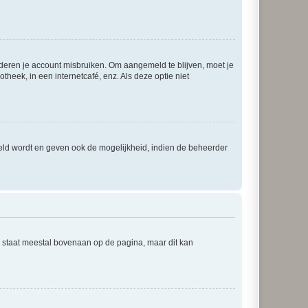
nderen je account misbruiken. Om aangemeld te blijven, moet je
theek, in een internetcafé, enz. Als deze optie niet
eld wordt en geven ook de mogelijkheid, indien de beheerder
e staat meestal bovenaan op de pagina, maar dit kan