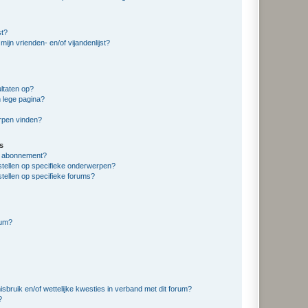
st?
ijn vrienden- en/of vijandenlijst?
ltaten op?
 lege pagina?
erpen vinden?
s
en abonnement?
stellen op specifieke onderwerpen?
tellen op specifieke forums?
rum?
bruik en/of wettelijke kwesties in verband met dit forum?
?