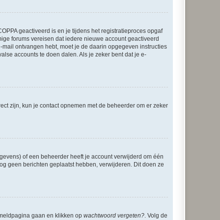
OPPA geactiveerd is en je tijdens het registratieproces opgaf
ommige forums vereisen dat iedere nieuwe account geactiveerd
 e-mail ontvangen hebt, moet je de daarin opgegeven instructies
lse accounts te doen dalen. Als je zeker bent dat je e-
rect zijn, kun je contact opnemen met de beheerder om er zeker
egevens) of een beheerder heeft je account verwijderd om één
e nog geen berichten geplaatst hebben, verwijderen. Dit doen ze
anmeldpagina gaan en klikken op
wachtwoord vergeten?
. Volg de