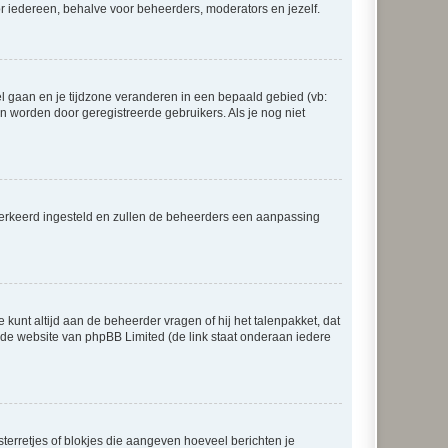
voor iedereen, behalve voor beheerders, moderators en jezelf.
eel gaan en je tijdzone veranderen in een bepaald gebied (vb:
 worden door geregistreerde gebruikers. Als je nog niet
er verkeerd ingesteld en zullen de beheerders een aanpassing
 kunt altijd aan de beheerder vragen of hij het talenpakket, dat
p de website van phpBB Limited (de link staat onderaan iedere
sterretjes of blokjes die aangeven hoeveel berichten je