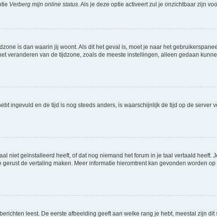
ptie
Verberg mijn online status
. Als je deze optie activeert zul je onzichtbaar zijn 
jdzone is dan waarin jij woont. Als dit het geval is, moet je naar het gebruikerspan
t veranderen van de tijdzone, zoals de meeste instellingen, alleen gedaan kunnen
 hebt ingevuld en de tijd is nog steeds anders, is waarschijnlijk de tijd op de serv
niet geïnstalleerd heeft, of dat nog niemand het forum in je taal vertaald heeft. Je
ag je gerust de vertaling maken. Meer informatie hieromtrent kan gevonden worden o
richten leest. De eerste afbeelding geeft aan welke rang je hebt, meestal zijn dit 