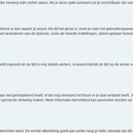
ptie
Verberg mijn online status
. Als je deze optie activeert zul je onzichtbaar zijn 
jdzone is dan waarin jij woont. Als dit het geval is, moet je naar het gebruikerspan
t veranderen van de tijdzone, zoals de meeste instellingen, alleen gedaan kunnen
 hebt ingevuld en de tijd is nog steeds anders, is waarschijnlijk de tijd op de serv
niet geïnstalleerd heeft, of dat nog niemand het forum in je taal vertaald heeft. Je
ag je gerust de vertaling maken. Meer informatie hieromtrent kan gevonden worden o
richten leest. De eerste afbeelding geeft aan welke rang je hebt, meestal zijn dit 