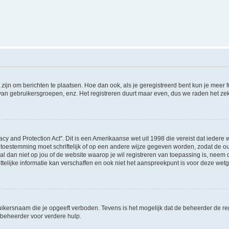
 zijn om berichten te plaatsen. Hoe dan ook, als je geregistreerd bent kun je meer
 van gebruikersgroepen, enz. Het registreren duurt maar even, dus we raden het ze
acy and Protection Act". Dit is een Amerikaanse wet uit 1998 die vereist dat ieder
 toestemming moet schriftelijk of op een andere wijze gegeven worden, zodat de 
et al dan niet op jou of de website waarop je wil registreren van toepassing is, nee
lijke informatie kan verschaffen en ook niet het aanspreekpunt is voor deze wetge
ikersnaam die je opgeeft verboden. Tevens is het mogelijk dat de beheerder de regi
beheerder voor verdere hulp.