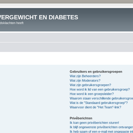
VERGEWICHT EN DIABETES
dsklachten heeft
Gebruikers en gebruikersgroepen
Wat zijn Beheerders?
Wat zijn Moderators?
Wat zijn gebruikersgroepen?
Hoe word ik lid van een gebruikersgroep?
Hoe word ik een groepsleider?
Waarom staan verschillende gebruikersgroe
Wat is de "Standaard gebruikersgroep"?
Waarvoor dient de "Het Team"-link?
Privéberichten
Ik kan geen privéberichten sturen!
Ik blijf ongewenste privéberichten ontvange
Ik heb spam of een e-mail met ongepaste i