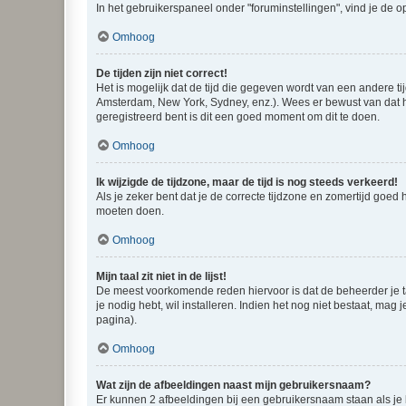
In het gebruikerspaneel onder "foruminstellingen", vind je de o
Omhoog
De tijden zijn niet correct!
Het is mogelijk dat de tijd die gegeven wordt van een andere ti
Amsterdam, New York, Sydney, enz.). Wees er bewust van dat he
geregistreerd bent is dit een goed moment om dit te doen.
Omhoog
Ik wijzigde de tijdzone, maar de tijd is nog steeds verkeerd!
Als je zeker bent dat je de correcte tijdzone en zomertijd goed
moeten doen.
Omhoog
Mijn taal zit niet in de lijst!
De meest voorkomende reden hiervoor is dat de beheerder je taal 
je nodig hebt, wil installeren. Indien het nog niet bestaat, m
pagina).
Omhoog
Wat zijn de afbeeldingen naast mijn gebruikersnaam?
Er kunnen 2 afbeeldingen bij een gebruikersnaam staan als je be