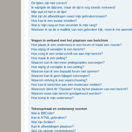
De tijden zijn niet correct!
Ik wijzigde de tijdzone, maar de tijd is nog steeds verkeerd!
Mijn taal zit niet in de lijst!
Wat zijn de afbeeldingen naast mijn gebruikersnaam?
Hoe kan ik een avatar instellen?
Wat is mijn rang en hoe verander ik mijn rang?
Wanneer ik op de e-maillink van een gebruiker klik, moet ik me aanme
Vragen in verband met het plaatsen van berichten
Hoe plaats ik een onderwerp in een forum of maak een reactie?
Hoe wijzig of verwijder ik een bericht?
Hoe voeg ik een onderschrift toe aan mijn bericht?
Hoe maak ik een peiling?
Waarom kan ik niet meer peilingsopties toevoegen?
Hoe wijzig of verwijder ik een peiling?
Waarom kan ik een bepaald forum niet openen?
Waarom kan ik geen bijlagen toevoegen?
Waarom ontving ik een waarschuwing?
Hoe kan ik berichten aan een moderator melden?
Waarvoor dient de "Opslaan"-knop bij het plaatsen van een bericht?
Waarom moet mijn bericht goedgekeurd worden?
Hoe bump ik mijn onderwerp?
Tekstopmaak en onderwerp soorten
Wat is BBCode?
Kan ik HTML gebruiken?
Wat zijn Smilies?
Kan ik afbeeldingen plaatsen?
Wat zijn globale mededelingen?