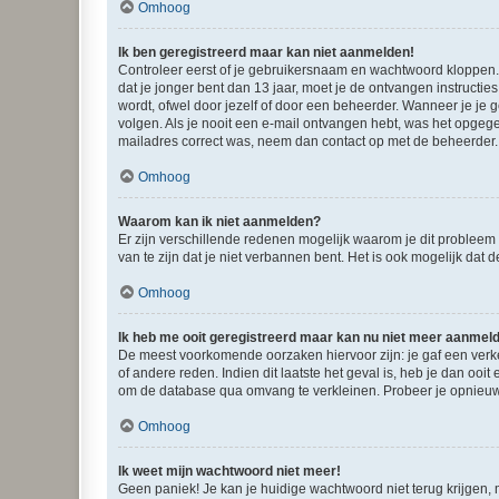
Omhoog
Ik ben geregistreerd maar kan niet aanmelden!
Controleer eerst of je gebruikersnaam en wachtwoord kloppen. I
dat je jonger bent dan 13 jaar, moet je de ontvangen instructi
wordt, ofwel door jezelf of door een beheerder. Wanneer je je 
volgen. Als je nooit een e-mail ontvangen hebt, was het opgege
mailadres correct was, neem dan contact op met de beheerder.
Omhoog
Waarom kan ik niet aanmelden?
Er zijn verschillende redenen mogelijk waarom je dit probleem
van te zijn dat je niet verbannen bent. Het is ook mogelijk dat
Omhoog
Ik heb me ooit geregistreerd maar kan nu niet meer aanmel
De meest voorkomende oorzaken hiervoor zijn: je gaf een verk
of andere reden. Indien dit laatste het geval is, heb je dan oo
om de database qua omvang te verkleinen. Probeer je opnieuw t
Omhoog
Ik weet mijn wachtwoord niet meer!
Geen paniek! Je kan je huidige wachtwoord niet terug krijgen,