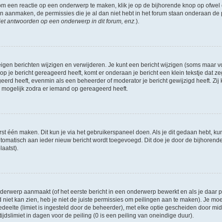
om een reactie op een onderwerp te maken, klik je op de bijhorende knop op ofwe
an aanmaken, de permissies die je al dan niet hebt in het forum staan onderaan de
et antwoorden op een onderwerp in dit forum, enz.
).
eigen berichten wijzigen en verwijderen. Je kunt een bericht wijzigen (soms maar voo
p je bericht gereageerd heeft, komt er onderaan je bericht een klein tekstje dat ze
ageerd heeft, evenmin als een beheerder of moderator je bericht gewijzigd heeft. 
r mogelijk zodra er iemand op gereageerd heeft.
rst één maken. Dit kun je via het gebruikerspaneel doen. Als je dit gedaan hebt, ku
automatisch aan ieder nieuw bericht wordt toegevoegd. Dit doe je door de bijhorende 
laatst).
erwerp aanmaakt (of het eerste bericht in een onderwerp bewerkt en als je daar pe
niet kan zien, heb je niet de juiste permissies om peilingen aan te maken). Je moet 
edeelte (limiet is ingesteld door de beheerder), met elke optie gescheiden door mi
jdslimiet in dagen voor de peiling (0 is een peiling van oneindige duur).