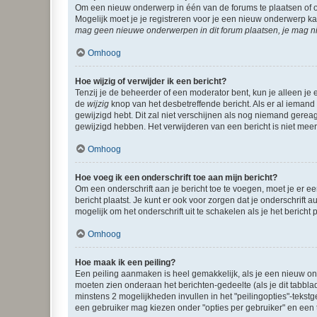
Om een nieuw onderwerp in één van de forums te plaatsen of 
Mogelijk moet je je registreren voor je een nieuw onderwerp k
mag geen nieuwe onderwerpen in dit forum plaatsen, je mag ni
Omhoog
Hoe wijzig of verwijder ik een bericht?
Tenzij je de beheerder of een moderator bent, kun je alleen je 
de
wijzig
knop van het desbetreffende bericht. Als er al iemand o
gewijzigd hebt. Dit zal niet verschijnen als nog niemand gere
gewijzigd hebben. Het verwijderen van een bericht is niet mee
Omhoog
Hoe voeg ik een onderschrift toe aan mijn bericht?
Om een onderschrift aan je bericht toe te voegen, moet je er ee
bericht plaatst. Je kunt er ook voor zorgen dat je onderschrift 
mogelijk om het onderschrift uit te schakelen als je het bericht p
Omhoog
Hoe maak ik een peiling?
Een peiling aanmaken is heel gemakkelijk, als je een nieuw ond
moeten zien onderaan het berichten-gedeelte (als je dit tabblad 
minstens 2 mogelijkheden invullen in het "peilingopties"-tekstg
een gebruiker mag kiezen onder "opties per gebruiker" en een ti