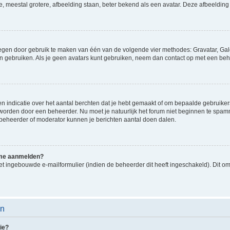
e, meestal grotere, afbeelding staan, beter bekend als een avatar. Deze afbeelding 
oegen door gebruik te maken van één van de volgende vier methodes: Gravatar, Gale
n gebruiken. Als je geen avatars kunt gebruiken, neem dan contact op met een beh
indicatie over het aantal berchten dat je hebt gemaakt of om bepaalde gebruikers 
d worden door een beheerder. Nu moet je natuurlijk het forum niet beginnen te sp
en beheerder of moderator kunnen je berichten aantal doen dalen.
k me aanmelden?
t ingebouwde e-mailformulier (indien de beheerder dit heeft ingeschakeld). Dit o
en
ie?