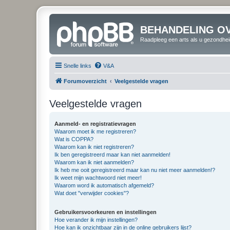
BEHANDELING O
Raadpleeg een arts als u gezondhei
Snelle links
V&A
Forumoverzicht
Veelgestelde vragen
Veelgestelde vragen
Aanmeld- en registratievragen
Waarom moet ik me registreren?
Wat is COPPA?
Waarom kan ik niet registreren?
Ik ben geregistreerd maar kan niet aanmelden!
Waarom kan ik niet aanmelden?
Ik heb me ooit geregistreerd maar kan nu niet meer aanmelden!?
Ik weet mijn wachtwoord niet meer!
Waarom word ik automatisch afgemeld?
Wat doet "verwijder cookies"?
Gebruikersvoorkeuren en instellingen
Hoe verander ik mijn instellingen?
Hoe kan ik onzichtbaar zijn in de online gebruikers lijst?