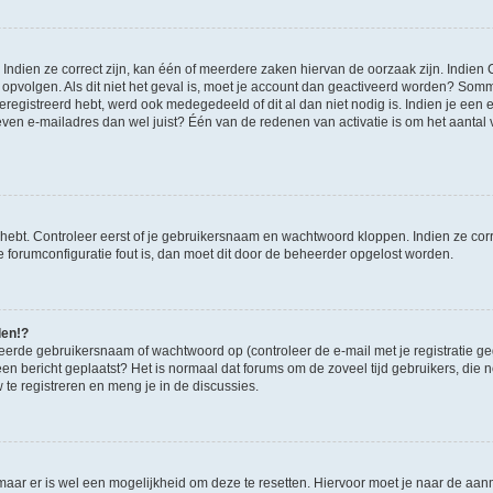
ndien ze correct zijn, kan één of meerdere zaken hiervan de oorzaak zijn. Indien C
es opvolgen. Als dit niet het geval is, moet je account dan geactiveerd worden? S
geregistreerd hebt, werd ook medegedeeld of dit al dan niet nodig is. Indien je een
ven e-mailadres dan wel juist? Één van de redenen van activatie is om het aantal va
 hebt. Controleer eerst of je gebruikersnaam en wachtwoord kloppen. Indien ze cor
 de forumconfiguratie fout is, dan moet dit door de beheerder opgelost worden.
den!?
eerde gebruikersnaam of wachtwoord op (controleer de e-mail met je registratie g
it een bericht geplaatst? Het is normaal dat forums om de zoveel tijd gebruikers, di
e registreren en meng je in de discussies.
 maar er is wel een mogelijkheid om deze te resetten. Hiervoor moet je naar de a