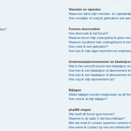
Vrienden en vijanden
Waarvoor dient mijn vrienden- en vijandenlij
Hoe verwijder of voeg ik gebruikers toe aan m
Forums doorzoeken
lden?
Hoe doorzoek ik het forum?
Waarom levert mijn zoekopdracht geen resu
Waarom resulteert mijn zoekopdracht in een
Hoe zoek ik een gebruiker?
Hoe kan ik mijn eigen berichten en onderw
Onderwerpabonnementen en bladwijzer
Wat is het verschil tussen een bladwijzer 
Hoe kan ik een bladwijzer of abonnement in
Hoe kan ik een bladwijzer of abonnement ins
Hoe zeg ik mijn abonnement op?
Bijlagen
Welke bijlagen worden toegestaan op dit fo
Hoe vind ik al mijn bijlagen?
phpBB vragen
Wie heeft dit forum geschreven?
Waarom is de optie X niet beschikbaar?
Met wie moet ik contact opnemen omtrent mis
Hoe neem ik contact op met een beheerder