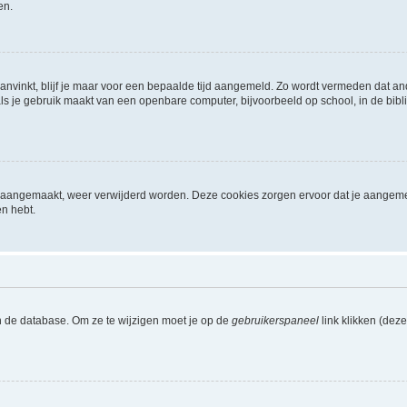
en.
aanvinkt, blijf je maar voor een bepaalde tijd aangemeld. Zo wordt vermeden dat a
ls je gebruik maakt van een openbare computer, bijvoorbeeld op school, in de biblio
ijn aangemaakt, weer verwijderd worden. Deze cookies zorgen ervoor dat je aangem
en hebt.
n de database. Om ze te wijzigen moet je op de
gebruikerspaneel
link klikken (dez