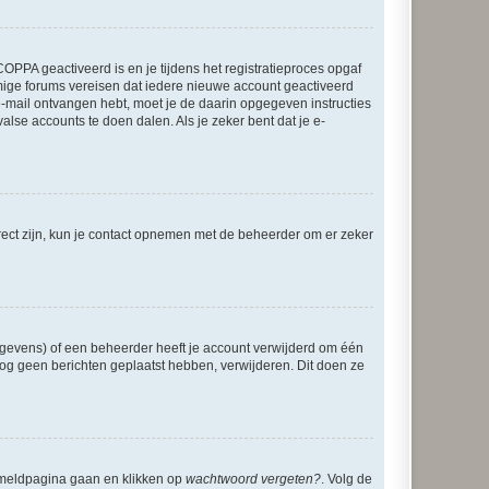
OPPA geactiveerd is en je tijdens het registratieproces opgaf
ommige forums vereisen dat iedere nieuwe account geactiveerd
 e-mail ontvangen hebt, moet je de daarin opgegeven instructies
lse accounts te doen dalen. Als je zeker bent dat je e-
rect zijn, kun je contact opnemen met de beheerder om er zeker
egevens) of een beheerder heeft je account verwijderd om één
e nog geen berichten geplaatst hebben, verwijderen. Dit doen ze
anmeldpagina gaan en klikken op
wachtwoord vergeten?
. Volg de