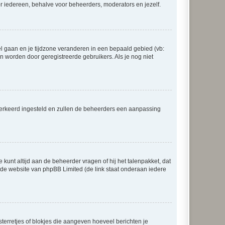
voor iedereen, behalve voor beheerders, moderators en jezelf.
eel gaan en je tijdzone veranderen in een bepaald gebied (vb:
 worden door geregistreerde gebruikers. Als je nog niet
er verkeerd ingesteld en zullen de beheerders een aanpassing
 kunt altijd aan de beheerder vragen of hij het talenpakket, dat
p de website van phpBB Limited (de link staat onderaan iedere
sterretjes of blokjes die aangeven hoeveel berichten je