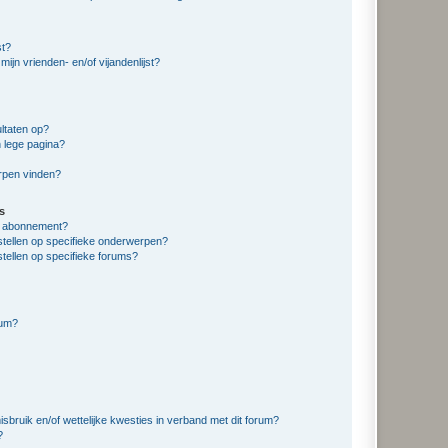
st?
ijn vrienden- en/of vijandenlijst?
ltaten op?
 lege pagina?
erpen vinden?
s
en abonnement?
stellen op specifieke onderwerpen?
tellen op specifieke forums?
rum?
bruik en/of wettelijke kwesties in verband met dit forum?
?