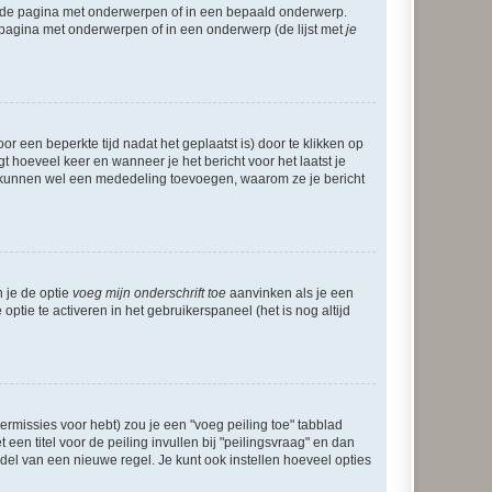
l de pagina met onderwerpen of in een bepaald onderwerp.
 pagina met onderwerpen of in een onderwerp (de lijst met
je
r een beperkte tijd nadat het geplaatst is) door te klikken op
gt hoeveel keer en wanneer je het bericht voor het laatst je
Zij kunnen wel een mededeling toevoegen, waarom ze je bericht
n je de optie
voeg mijn onderschrift toe
aanvinken als je een
optie te activeren in het gebruikerspaneel (het is nog altijd
rmissies voor hebt) zou je een "voeg peiling toe" tabblad
een titel voor de peiling invullen bij "peilingsvraag" en dan
ddel van een nieuwe regel. Je kunt ook instellen hoeveel opties