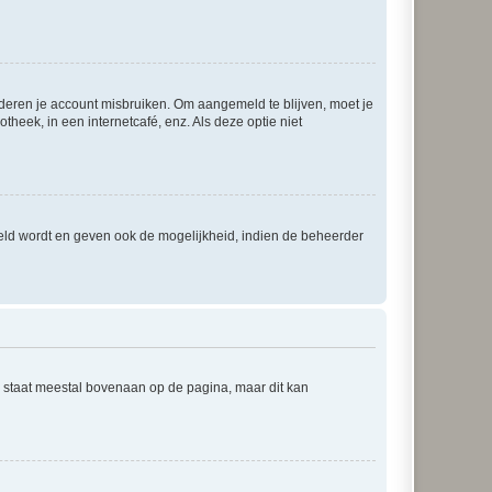
nderen je account misbruiken. Om aangemeld te blijven, moet je
theek, in een internetcafé, enz. Als deze optie niet
eld wordt en geven ook de mogelijkheid, indien de beheerder
e staat meestal bovenaan op de pagina, maar dit kan